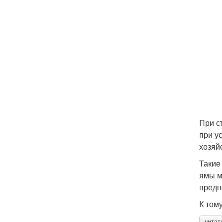
При с
при у
хозяй
Такие
ямы м
предп
К том