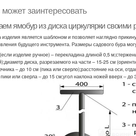
 может заинтересовать
аем ямобур из диска циркулярки своими 
 изделия является шаблоном и позволяет наглядно прикину
овления будущего инструмента. Размеры садового бура мог
 (если изделие ручное) – перекладина длиной 0,5 м;стержен
й);диаметр диска, разрезаемого на части – 15-25 см (ориен
чника – до 10 см (пика или сверло);расстояние на оси, отда
 пики или сверла – до 15 см;угол наклона ножей вверх – до 