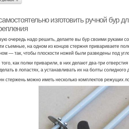
ь дальше →
 самостоятельно изготовить ручной бур д
крепления
вую очередь надо решить, делаете вы бур своими руками 
ти съемные, на одном из концов стержня привариваете поло
ном — так, чтобы плоскости ножей были разведены под угло
 того, как полки приварили, в них делают два-три отверсти
 делать в лопастях, а устанавливать их на болты солидного 
ин стержень можно иметь несколько комплектов режущих 