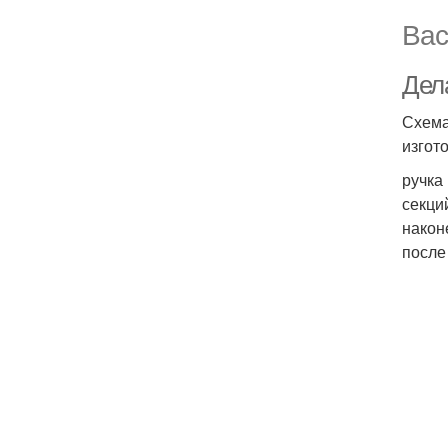
Вас
Дел
Схема
изгот
ручка
секци
наконе
после