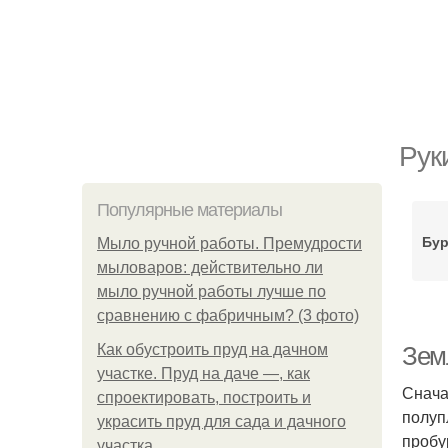
Рук
Популярные материалы
Бур
Мыло ручной работы. Премудрости
мыловаров: действительно ли
мыло ручной работы лучше по
сравнению с фабричным? (3 фото)
Как обустроить пруд на дачном
Зем
участке. Пруд на даче —, как
Снача
спроектировать, построить и
полуп
украсить пруд для сада и дачного
пробу
участка