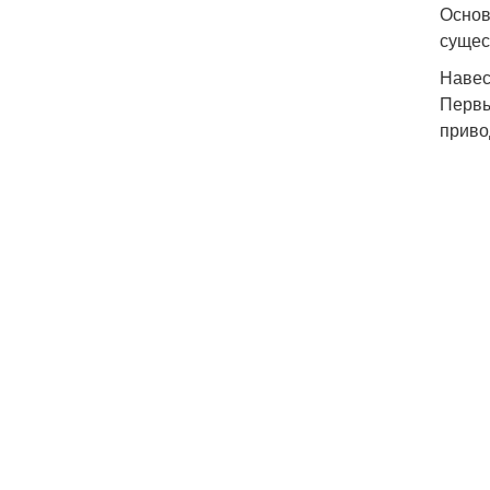
Основ
сущес
Навес
Первы
приво