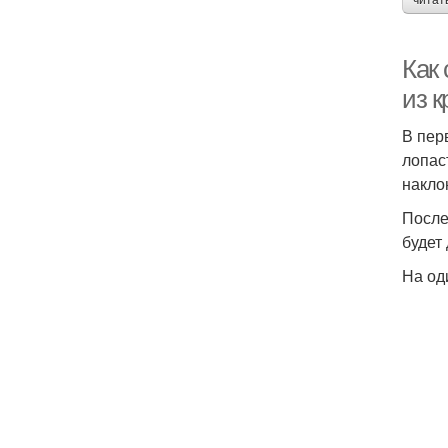
читат
Как
из 
В пер
лопас
накло
После
будет
На од