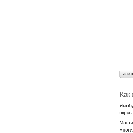
читат
Как
Ямобу
округ
Монта
многи