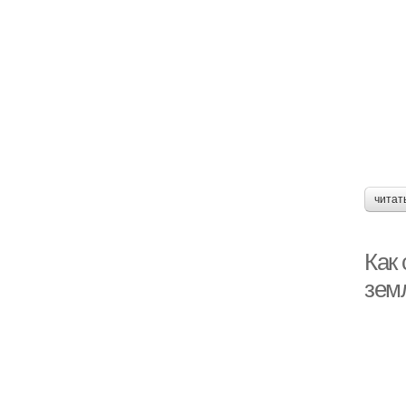
читат
Как
зем