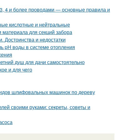
 3, 4 и более проводами — основные правила и
вые кислотные и нейтральные
и материала для секций забора
и. Достоинства и недостатки
ль pH воды в системе отопления
жения
летний душ для дачи самостоятельно
ое и для чего
видов шлифовальных машинок по дереву
лей своими руками: секреты, советы и
асоса