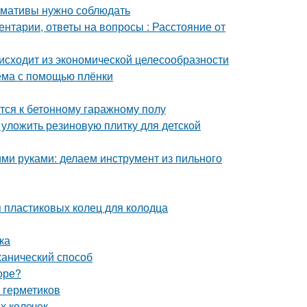
ормативы нужно соблюдать
ентарии, ответы на вопросы : Расстояние от
исходит из экономической целесообразности
оёма с помощью плёнки
тся к бетонному гаражному полу
 уложить резиновую плитку для детской
ими руками: делаем инструмент из пильного
 пластиковых колец для колодца
ка
ханический способ
оре?
 герметиков
х колечек