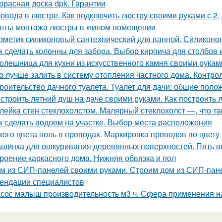
ррасная доска dpk. Гарантии
овода в люстре. Как подключить люстру своими руками с 2,
нты монтажа люстры в жилом помещении
рметик силиконовый сантехнический для ванной. Силиконо
к сделать колонны для забора. Выбор кирпича для столбов 
олешница для кухни из искусственного камня своими рукам
о лучше залить в систему отопления частного дома. Контро
роительство дачного туалета. Туалет для дачи: общие поло
строить летний душ на даче своими руками. Как построить 
лейка стен стеклохолстом. Малярный стеклохолст —, что так
к сделать водоем на участке. Выбор места расположения
кого цвета ноль в проводах. Маркировка проводов по цвету
шинка для ошкуривания деревянных поверхностей. Пять 
роение каркасного дома. Нижняя обвязка и пол
м из СИП-панелей своими руками. Строим дом из СИП-пане
ендации специалистов
сос малыш производительность м3 ч. Сфера применения н