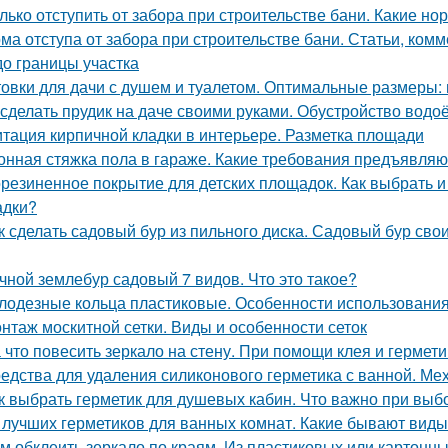
лько отступить от забора при строительстве бани. Какие н
ма отступа от забора при строительстве бани. Статьи, комм
до границы участка
овки для дачи с душем и туалетом. Оптимальные размеры: 
 сделать прудик на даче своими руками. Обустройство вод
тация кирпичной кладки в интерьере. Разметка площади
онная стяжка пола в гараже. Какие требования предъявляю
резиненное покрытие для детских площадок. Как выбрать и
адки?
к сделать садовый бур из пильного диска. Садовый бур сво
чной землебур садовый 7 видов. Что это такое?
лодезные кольца пластиковые. Особенности использования
нтаж москитной сетки. Виды и особенности сеток
 что повесить зеркало на стену. При помощи клея и гермети
едства для удаления силиконового герметика с ванной. Ме
к выбрать герметик для душевых кабин. Что важно при выб
 лучших герметиков для ванных комнат. Какие бывают виды
м обклеить зеркало по краям. Из пластиковых или картонны