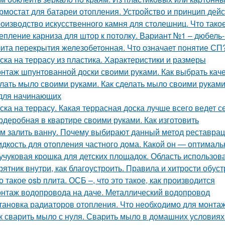
рмостат для батареи отопления. Устройство и принцип дей
оизводство искусственного камня для столешниц. Что тако
епление карниза для штор к потолку. Вариант №1 – дюбель-
ита перекрытия железобетонная. Что означает понятие СП
ска на террасу из пластика. Характеристики и размеры
нтаж шпунтованной доски своими руками. Как выбрать ка
лать мыло своими руками. Как сделать мыло своими рукам
для начинающих
ска на террасу. Какая террасная доска лучше всего ведет 
рдеробная в квартире своими руками. Как изготовить
м залить ванну. Почему выбирают данный метод реставра
дкость для отопления частного дома. Какой он — оптимал
учуковая крошка для детских площадок. Область использов
рятник внутри, как благоустроить. Правила и хитрости обус
о такое osb плита. ОСБ –, что это такое, как производится
нтаж водопровода на даче. Металлический водопровод
тановка радиаторов отопления. Что необходимо для монта
к сварить мыло с нуля. Сварить мыло в домашних условиях