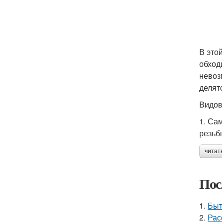
В это
обход
невоз
делят
Видов
1. Са
резьб
читат
Пос
1.
Быт
2.
Рас