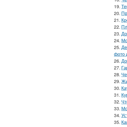
19.
Те
20.
Пр
21.
Кр
22.
Пл
23.
До
24.
Мо
25.
Де
фото 
26.
До
27.
Га
28.
Че
29.
Жи
30.
Ка
31.
Ку
32.
Чт
33.
Мо
34.
Ус
35.
Ка