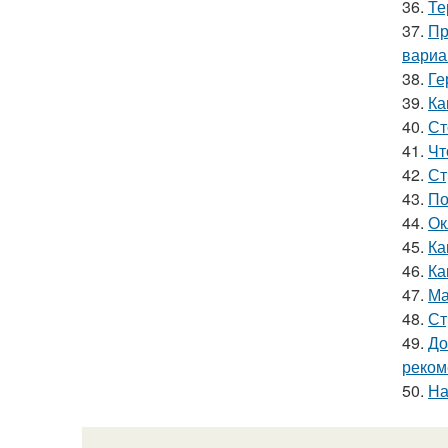
36.
Те
37.
Пр
вариа
38.
Ге
39.
Ка
40.
Ст
41.
Чт
42.
Ст
43.
По
44.
Ок
45.
Ка
46.
Ка
47.
Ма
48.
Ст
49.
До
реком
50.
На