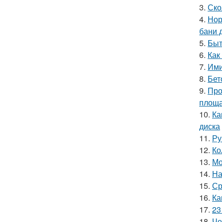
3.
Ско
4.
Нор
бани 
5.
Быт
6.
Как
7.
Ими
8.
Бет
9.
Про
площ
10.
Ка
диска
11.
Ру
12.
Ко
13.
Мо
14.
На
15.
Ср
16.
Ка
17.
23
18.
Че