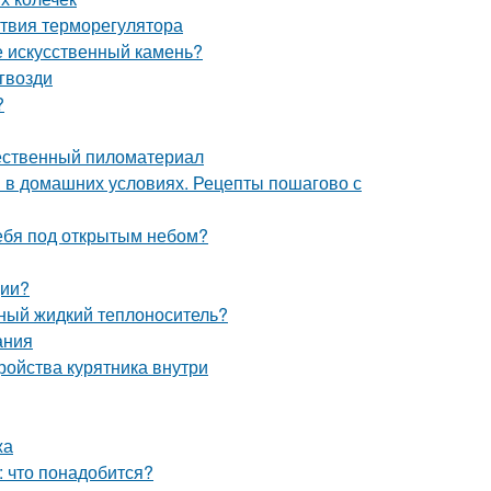
ствия терморегулятора
е искусственный камень?
гвозди
?
чественный пиломатериал
и в домашних условиях. Рецепты пошагово с
себя под открытым небом?
ции?
ьный жидкий теплоноситель?
ания
тройства курятника внутри
жа
: что понадобится?