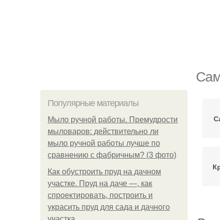
Сам
Популярные материалы
С
Мыло ручной работы. Премудрости
мыловаров: действительно ли
мыло ручной работы лучше по
сравнению с фабричным? (3 фото)
К
Как обустроить пруд на дачном
участке. Пруд на даче —, как
спроектировать, построить и
украсить пруд для сада и дачного
участка