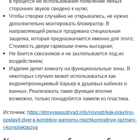
в процессе её использования появление любых
сторонних звуков сведено к нулю;
Чтобы створки случайно не открывались, не нужно
дополнительно монтировать блокиратор. В
направляющей рельсе продумана специальная
защелка, которая предназначается именно для этого;
Стоимость двери гармошки очень выгодная;
Не боится сквозняков и не захлопывается под их
воздействием;
Изделие делит комнату на функциональные зоны. В
некоторых случаях может использоваться как
водонепроницаемый барьер в душевых кабинах и
ванных. Реализовать такие функции вполне
возможно, только понадобятся ламели из пластика.
Источник:
https://stroyvsepodryad.info/novosti/kak-pravilno-
postavit-dver-s-korobkoy-samomu-mezhkomnatnye-razmery-
i-komplektaciya