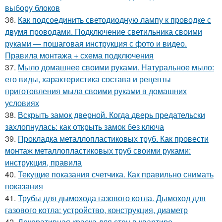
выбору блоков
36.
Как подсоединить светодиодную лампу к проводке с
двумя проводами. Подключение светильника своими
руками — пошаговая инструкция с фото и видео.
Правила монтажа + схема подключения
37.
Мыло домашнее своими руками. Натуральное мыло:
его виды, характеристика состава и рецепты
приготовления мыла своими руками в домашних
условиях
38.
Вскрыть замок дверной. Когда дверь предательски
захлопнулась: как открыть замок без ключа
39.
Прокладка металлопластиковых труб. Как провести
монтаж металлопластиковых труб своими руками:
инструкция, правила
40.
Текущие показания счетчика. Как правильно снимать
показания
41.
Трубы для дымохода газового котла. Дымоход для
газового котла: устройство, конструкция, диаметр
42.
Декоративная краска для стен в квартире.