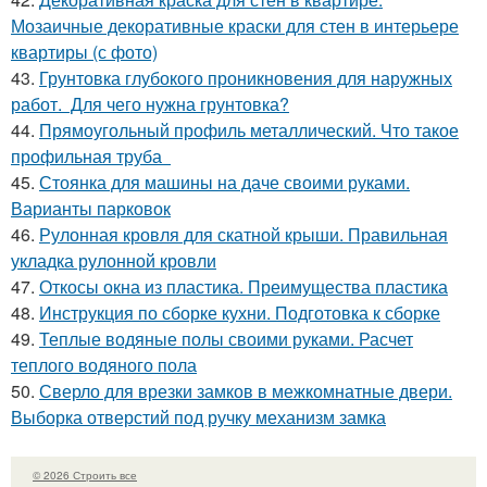
Мозаичные декоративные краски для стен в интерьере
квартиры (с фото)
43.
Грунтовка глубокого проникновения для наружных
работ. Для чего нужна грунтовка?
44.
Прямоугольный профиль металлический. Что такое
профильная труба
45.
Стоянка для машины на даче своими руками.
Варианты парковок
46.
Рулонная кровля для скатной крыши. Правильная
укладка рулонной кровли
47.
Откосы окна из пластика. Преимущества пластика
48.
Инструкция по сборке кухни. Подготовка к сборке
49.
Теплые водяные полы своими руками. Расчет
теплого водяного пола
50.
Сверло для врезки замков в межкомнатные двери.
Выборка отверстий под ручку механизм замка
© 2026 Строить все