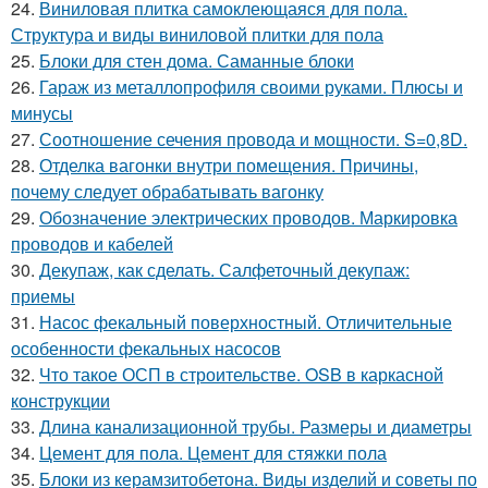
24.
Виниловая плитка самоклеющаяся для пола.
Структура и виды виниловой плитки для пола
25.
Блоки для стен дома. Саманные блоки
26.
Гараж из металлопрофиля своими руками. Плюсы и
минусы
27.
Соотношение сечения провода и мощности. S=0,8D.
28.
Отделка вагонки внутри помещения. Причины,
почему следует обрабатывать вагонку
29.
Обозначение электрических проводов. Маркировка
проводов и кабелей
30.
Декупаж, как сделать. Салфеточный декупаж:
приемы
31.
Насос фекальный поверхностный. Отличительные
особенности фекальных насосов
32.
Что такое ОСП в строительстве. OSB в каркасной
конструкции
33.
Длина канализационной трубы. Размеры и диаметры
34.
Цемент для пола. Цемент для стяжки пола
35.
Блоки из керамзитобетона. Виды изделий и советы по