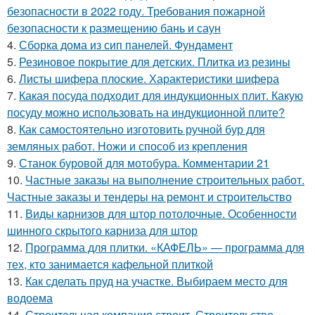
безопасности в 2022 году. Требования пожарной
безопасности к размещению бань и саун
4.
Сборка дома из сип панелей. Фундамент
5.
Резиновое покрытие для детских. Плитка из резины
6.
Листы шифера плоские. Характеристики шифера
7.
Какая посуда подходит для индукционных плит. Какую
посуду можно использовать на индукционной плите?
8.
Как самостоятельно изготовить ручной бур для
земляных работ. Ножи и способ из крепления
9.
Станок буровой для мотобура. Комментарии 21
10.
Частные заказы на выполнение строительных работ.
Частные заказы и тендеры на ремонт и строительство
11.
Виды карнизов для штор потолочные. Особенности
шинного скрытого карниза для штор
12.
Программа для плитки. «КАФЕЛЬ» — программа для
тех, кто занимается кафельной плиткой
13.
Как сделать пруд на участке. Выбираем место для
водоема
14.
Строительная компания строит. Строительство