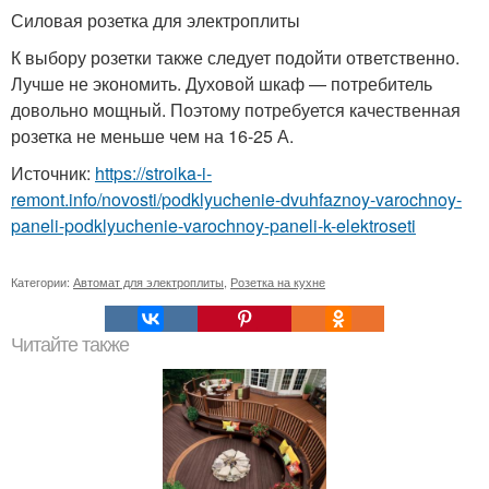
Силовая розетка для электроплиты
К выбору розетки также следует подойти ответственно.
Лучше не экономить. Духовой шкаф — потребитель
довольно мощный. Поэтому потребуется качественная
розетка не меньше чем на 16-25 А.
Источник:
https://stroika-i-
remont.info/novosti/podklyuchenie-dvuhfaznoy-varochnoy-
paneli-podklyuchenie-varochnoy-paneli-k-elektroseti
Категории:
Автомат для электроплиты
,
Розетка на кухне
Читайте также