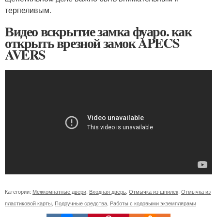
терпеливым.
Видео вскрытие замка фуаро. как
открыть врезной замок APECS
AVERS
Категории:
Межкомнатные двери
,
Входная дверь
,
Отмычка из шпилек
,
Отмычка из
пластиковой карты
,
Подручные средства
,
Работы с кодовыми экземплярами