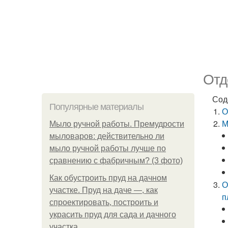
Отд
Сод
Популярные материалы
О
М
Мыло ручной работы. Премудрости
мыловаров: действительно ли
мыло ручной работы лучше по
сравнению с фабричным? (3 фото)
Как обустроить пруд на дачном
О
участке. Пруд на даче —, как
п
спроектировать, построить и
украсить пруд для сада и дачного
участка