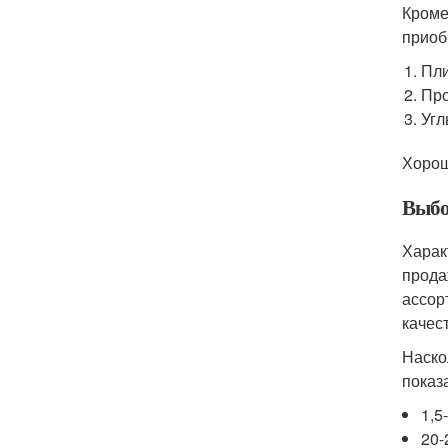
Кроме
приоб
Пли
Про
Угл
Хорош
Выбо
Харак
прода
ассор
качест
Наско
показ
1,5
20-