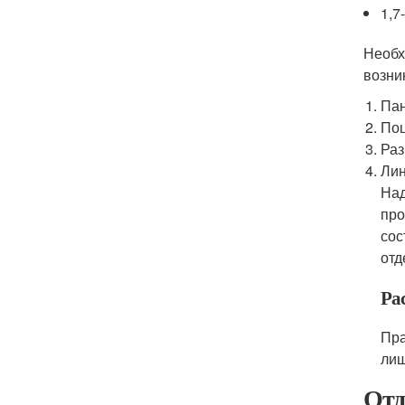
1,7
Необх
возни
Пан
Поц
Раз
Лин
Над
про
сос
отд
Ра
Пра
лиш
Отд