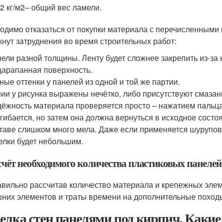
-2 кг/м
2
– общий вес ламели.
одимо отказаться от покупки материала с перечисленными н
кнут затруднения во время строительных работ:
ели разной толщины. Ленту будет сложнее закрепить из-за
арапанная поверхность.
ные оттенки у панелей из одной и той же партии.
ии у рисунка выражены нечётко, либо присутствуют смазан
ёжность материала проверяется просто – нажатием пальца 
гибается, но затем она должна вернуться в исходное состо
таве слишком много мела. Даже если применяется шурупов
елки будет небольшим.
счёт необходимого количества пластиковых панелей
вильно рассчитав количество материала и крепежных элем
них элементов и траты времени на дополнительные походы
елка стен панелями под кирпич. Какие