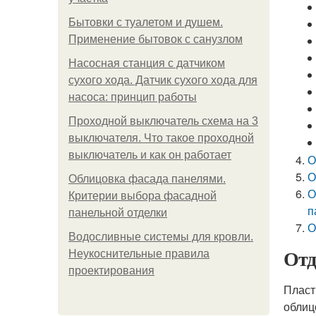
Бытовки с туалетом и душем.
Применение бытовок с санузлом
Насосная станция с датчиком
сухого хода. Датчик сухого хода для
насоса: принцип работы
Проходной выключатель схема на 3
выключателя. Что такое проходной
выключатель и как он работает
О
О
Облицовка фасада панелями.
О
Критерии выбора фасадной
п
панельной отделки
О
Водосливные системы для кровли.
Отд
Неукоснительные правила
проектирования
Пласт
облиц