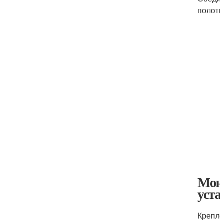
полот
Мон
уст
Крепл