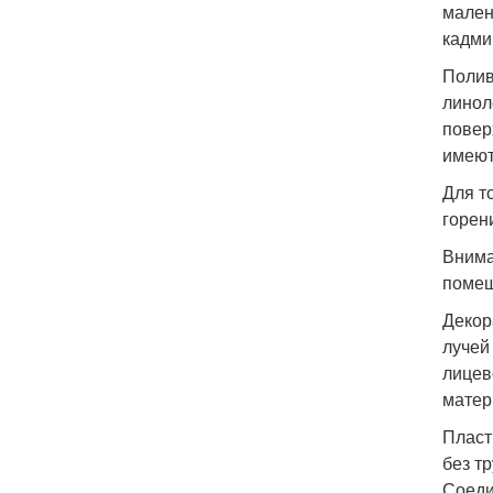
мален
кадми
Полив
линол
повер
имеют
Для т
горен
Внима
помещ
Декор
лучей
лицев
матери
Пласт
без т
Соеди