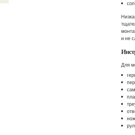
соп
Низка
тщате
монта
и не 
Инст
Для м
гер
пер
сам
пла
тре
отв
нож
рул