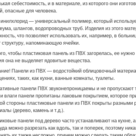
ькая себестоимость, и в материале, из которого они изгот
й, опасные для человека.
инилхлорид — универсальный полимер, который использует
еума, шлангов, водопроводных труб. Изделия из этого мат
хность, что позволяет использовать их, например, в больниц
 структуру, напоминающую ячейки.
ого, чтобы пластиковая панель из ПВХ загорелась, ее нужно 
ия она не выделяет ядовитые вещества.
ние! Панели из ПВХ — водостойкий облицовочный материал
ениях, таких, как кухни, ванные комнаты, туалеты.
ативные панели ПВХ звуконепроницаемы и не пропускают т
 и влаги панели пропитаны лаковым покрытием, которое при
ой стороны пластиковые панели из ПВХ покрыты разными
алы (дерево, камень и т.д.).
иковые панели под дерево часто устанавливают на кухне, а
руда можно разрезать как вдоль, так и поперек, поэтому ник
нять их также несложно, причем можно сделать таким образ