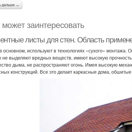
ь дальше →
 может заинтересовать
ентные листы для стен. Область примен
в основном, используют в технологиях «сухого» монтажа. О
ак не выделяют вредных веществ, имеют высокую прочност
ество дыма, не распространяют огонь. Имея высокую меха
сных конструкций. Все это делает каркасные дома, обшит