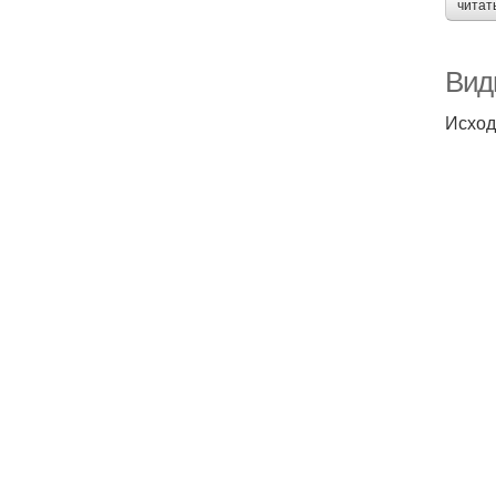
читат
Виды
Исход