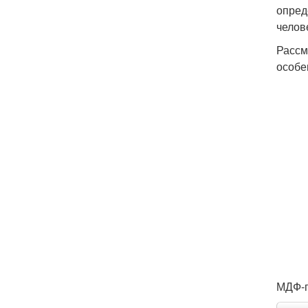
опред
челов
Рассм
особе
МДФ-п