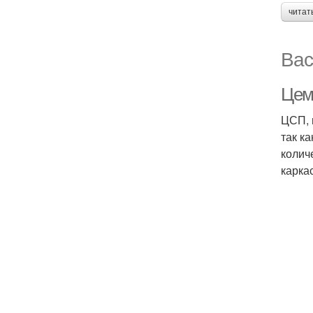
читат
Вас
Цем
ЦСП, 
так к
колич
карка