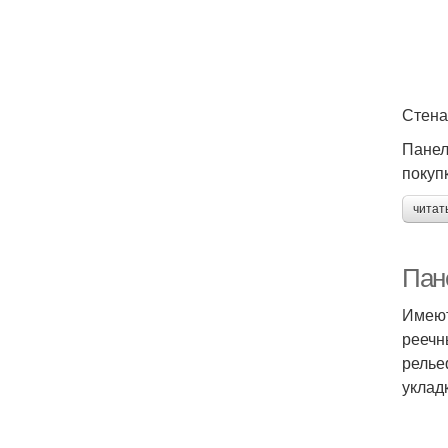
Стена
Панел
покуп
читат
Пан
Имеют
реечн
релье
уклад