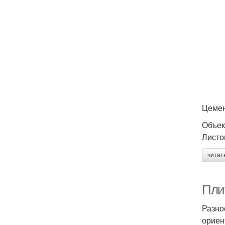
Цемен
Объек
Листо
читат
Пли
Разно
ориен