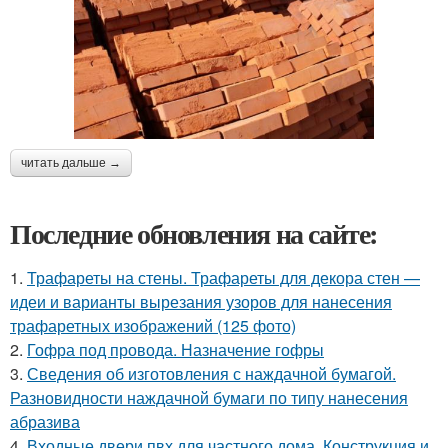
читать дальше →
Последние обновления на сайте:
1.
Трафареты на стены. Трафареты для декора стен —
идеи и варианты вырезания узоров для нанесения
трафаретных изображений (125 фото)
2.
Гофра под провода. Назначение гофры
3.
Сведения об изготовления с наждачной бумагой.
Разновидности наждачной бумаги по типу нанесения
абразива
4.
Входные двери пвх для частного дома. Конструкция и