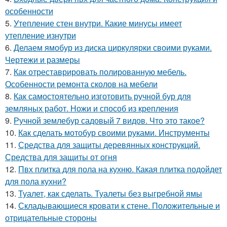
особенности
5.
Утепление стен внутри. Какие минусы имеет
утепление изнутри
6.
Делаем ямобур из диска циркулярки своими руками.
Чертежи и размеры
7.
Как отреставрировать полированную мебель.
Особенности ремонта сколов на мебели
8.
Как самостоятельно изготовить ручной бур для
земляных работ. Ножи и способ из крепления
9.
Ручной землебур садовый 7 видов. Что это такое?
10.
Как сделать мотобур своими руками. Инструменты
11.
Средства для защиты деревянных конструкций.
Средства для защиты от огня
12.
Пвх плитка для пола на кухню. Какая плитка подойдет
для пола кухни?
13.
Туалет, как сделать. Туалеты без выгребной ямы
14.
Складывающиеся кровати к стене. Положительные и
отрицательные стороны