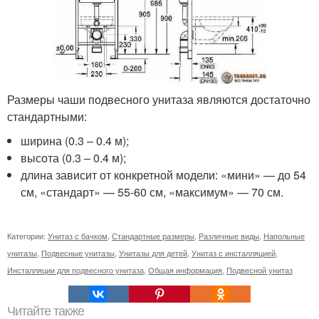
Размеры чаши подвесного унитаза являются достаточно
стандартными:
ширина (0.3 – 0.4 м);
высота (0.3 – 0.4 м);
длина зависит от конкретной модели: «мини» — до 54
см, «стандарт» — 55-60 см, «максимум» — 70 см.
Категории:
Унитаз с бачком
,
Стандартные размеры
,
Различные виды
,
Напольные
унитазы
,
Подвесные унитазы
,
Унитазы для детей
,
Унитаз с инсталляцией
,
Инсталляции для подвесного унитаза
,
Общая информация
,
Подвесной унитаз
Читайте также