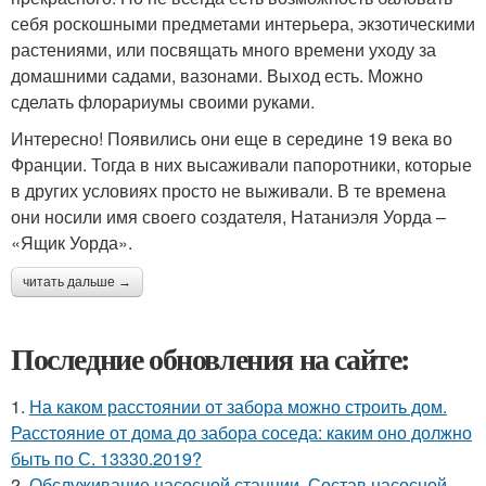
себя роскошными предметами интерьера, экзотическими
растениями, или посвящать много времени уходу за
домашними садами, вазонами. Выход есть. Можно
сделать флорариумы своими руками.
Интересно! Появились они еще в середине 19 века во
Франции. Тогда в них высаживали папоротники, которые
в других условиях просто не выживали. В те времена
они носили имя своего создателя, Натаниэля Уорда –
«Ящик Уорда».
читать дальше →
Последние обновления на сайте:
1.
На каком расстоянии от забора можно строить дом.
Расстояние от дома до забора соседа: каким оно должно
быть по С. 13330.2019?
2.
Обслуживание насосной станции. Состав насосной