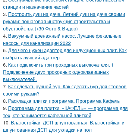
станции и назначение частей
3.
Построить душ на даче. Летний душ на даче своими
руками: пошаговая инструкция строительства и
обустройства | (30 Фото & Видео)
4.
Вакуумный дренажный насос. Лучшие фекальные
насосы для канализации 2022
5.
Для чего нужен адаптер для индукционных плит. Как
выбрать лучший адаптер
6.
Как подключить три проходных выключателя. 1
Подключение двух проходных одноклавишных
выключателей.
7.
Как сделать ручной бур. Как сделать бур для столбов
своими руками?
8.
Раскладка плитки программа. Программа Кафель
9.
Программа для плитки. «КАФЕЛЬ» — программа для
тех, кто занимается кафельной плиткой
10.
Влагостойкая ДСП шпунтованная. Влагостойкая и
шпунтованная ДСП для укладки на пол