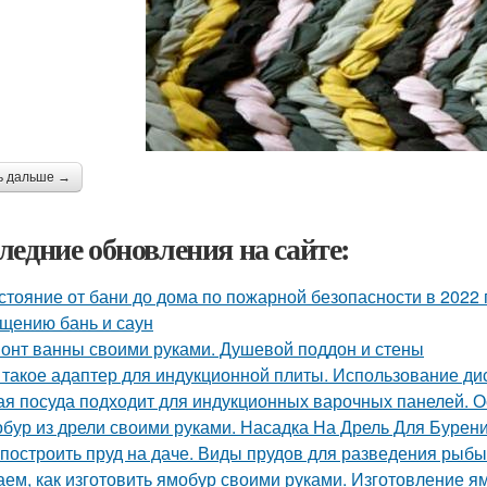
ь дальше →
ледние обновления на сайте:
стояние от бани до дома по пожарной безопасности в 2022 
щению бань и саун
онт ванны своими руками. Душевой поддон и стены
 такое адаптер для индукционной плиты. Использование ди
ая посуда подходит для индукционных варочных панелей. 
бур из дрели своими руками. Насадка На Дрель Для Бурен
 построить пруд на даче. Виды прудов для разведения рыбы
аем, как изготовить ямобур своими руками. Изготовление я