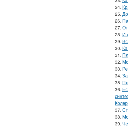
23.
Ка
24.
Кр
25.
До
26.
Па
27.
От
28.
Из
29.
Вс
30.
Ка
31.
Пл
32.
Мо
33.
Ре
34.
За
35.
Пл
36.
Ес
синте
Колер
37.
Ст
38.
Мо
39.
Че