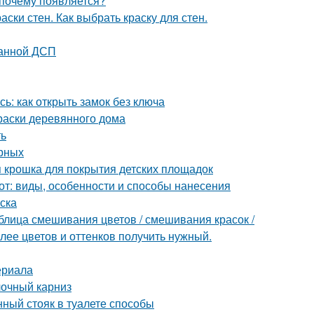
 почему появляется?
аски стен. Как выбрать краску для стен.
ванной ДСП
ь: как открыть замок без ключа
раски деревянного дома
ть
ерных
я крошка для покрытия детских площадок
от: виды, особенности и способы нанесения
ска
блица смешивания цветов / смешивания красок /
олее цветов и оттенков получить нужный.
ериала
лочный карниз
нный стояк в туалете способы