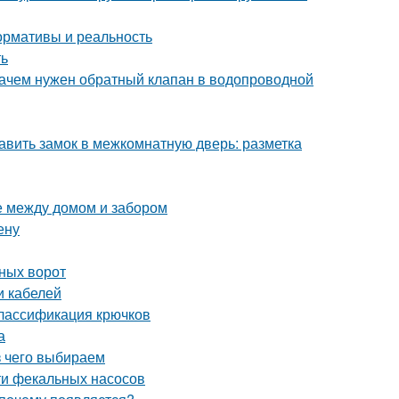
ормативы и реальность
ть
Зачем нужен обратный клапан в водопроводной
авить замок в межкомнатную дверь: разметка
е между домом и забором
ену
ных ворот
и кабелей
Классификация крючков
а
з чего выбираем
ти фекальных насосов