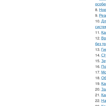
особе
8.
Нор
9.
Рез
10.
Дл
систе
11.
Ка
12.
Вр
без т
13.
Ги
14.
СН
15.
Зе
16.
По
17.
Мо
18.
Об
19.
Ка
20.
За
21.
Ка
22.
На