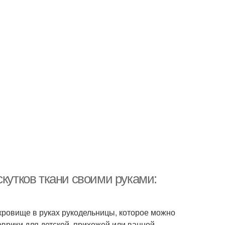
скутков ткани своими руками:
окровище в руках рукодельницы, которое можно
врики для детской, прихожей или ванной.