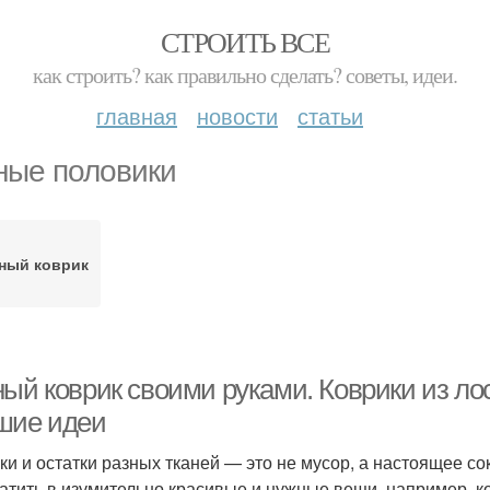
СТРОИТЬ ВСЕ
как строить? как правильно сделать? советы, идеи.
главная
новости
статьи
ные половики
ный коврик
ный коврик своими руками. Коврики из ло
шие идеи
ки и остатки разных тканей — это не мусор, а настоящее с
атить в изумительно красивые и нужные вещи, например, ко