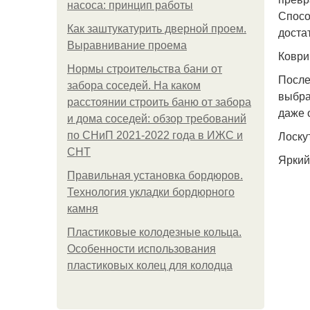
насоса: принцип работы
Спосо
Как заштукатурить дверной проем.
доста
Выравнивание проема
Коври
Нормы строительства бани от
После
забора соседей. На каком
выбра
расстоянии строить баню от забора
даже 
и дома соседей: обзор требований
Лоску
по СНиП 2021-2022 года в ИЖС и
СНТ
Яркий
Правильная установка бордюров.
Технология укладки бордюрного
камня
Пластиковые колодезные кольца.
Особенности использования
пластиковых колец для колодца