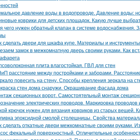
нностей
мальное давление воды в водопроводе. Давление воды: н
иновые коврики для детских площадок. Какую лучше выбра
я чего нужен обратный клапан в системе водоснабжения. 
мы
к сделать двери для шкафа купе. Материалы и инструменты
езаем замок в межкомнатную дверь своими руками. Как вст
рафарета
псоволоконная плита влагостойкая. ГВЛ для стен
иП расстояние между постройками и заборами. Расстояни
ркало повесить на стену. Способы крепления зеркала на ст
краска стен дома снаружи. Окрашивание фасада дома
нтаж секционных ворот. Самостоятельный монтаж секцион
означение электрических проводов. Маркировка проводов 
кой крючок нужен для вязания ковриков из старых вещей. 
ливка эпоксидной смолой столешницы. Свойства материал
к сделать откатные двери межкомнатные своими руками. И
сос фекальный поверхностный. Отличительные особеннос