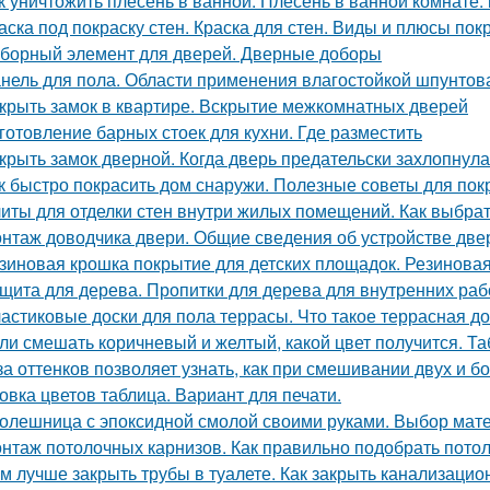
к уничтожить плесень в ванной. Плесень в ванной комнате:
аска под покраску стен. Краска для стен. Виды и плюсы покр
борный элемент для дверей. Дверные доборы
нель для пола. Области применения влагостойкой шпунто
крыть замок в квартире. Вскрытие межкомнатных дверей
готовление барных стоек для кухни. Где разместить
крыть замок дверной. Когда дверь предательски захлопнулас
к быстро покрасить дом снаружи. Полезные советы для пок
иты для отделки стен внутри жилых помещений. Как выбра
нтаж доводчика двери. Общие сведения об устройстве дв
зиновая крошка покрытие для детских площадок. Резинова
щита для дерева. Пропитки для дерева для внутренних раб
астиковые доски для пола террасы. Что такое террасная до
ли смешать коричневый и желтый, какой цвет получится. Та
за оттенков позволяет узнать, как при смешивании двух и б
овка цветов таблица. Вариант для печати.
олешница с эпоксидной смолой своими руками. Выбор мат
нтаж потолочных карнизов. Как правильно подобрать пото
м лучше закрыть трубы в туалете. Как закрыть канализацио