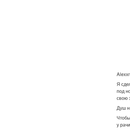
Alex
Я сде
под н
свою 
Душ н
Чтобы
у рач