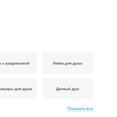
 с раздевалкой
Лейка для душа
рвуары для душа
Дачный душ
Показать все
Зимний душ
Уличный душ