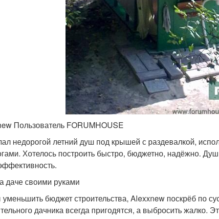
xnew Пользователь FORUMHOUSE
лал недорогой летний душ под крышей с раздевалкой, испо
огами. Хотелось построить быстро, бюджетно, надёжно. Душ 
эффективность.
а даче своими руками
 уменьшить бюджет строительства, Alexxnew поскрёб по су
ительного дачника всегда пригодятся, а выбросить жалко. Эт