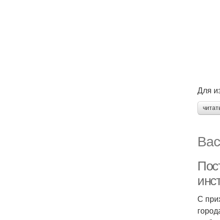
Для и
читат
Вас
Пос
инст
С при
город