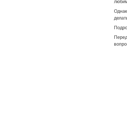
любим
Однак
делат
Подро
Перед
вопро