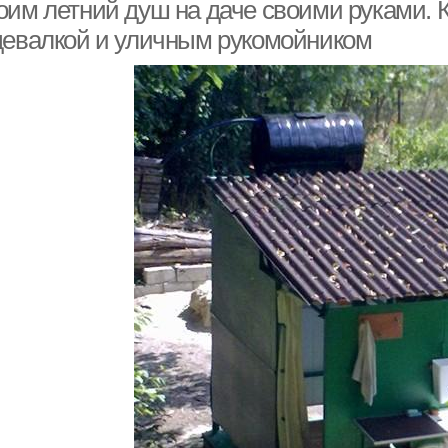
оим летний душ на даче своими руками. К
девалкой и уличным рукомойником
Дачные души
Душ из дерева
Материалы для летнего
ки для летнего душа
душа