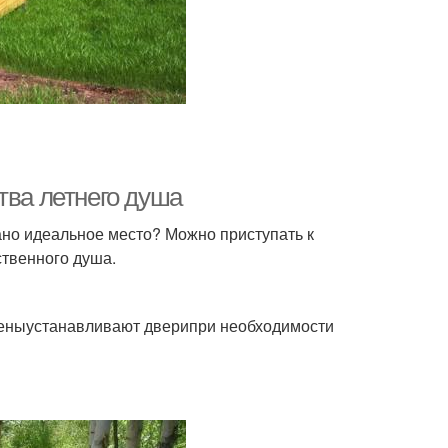
тва летнего душа
но идеальное место? Можно приступать к
ственного душа.
теныустанавливают дверипри необходимости