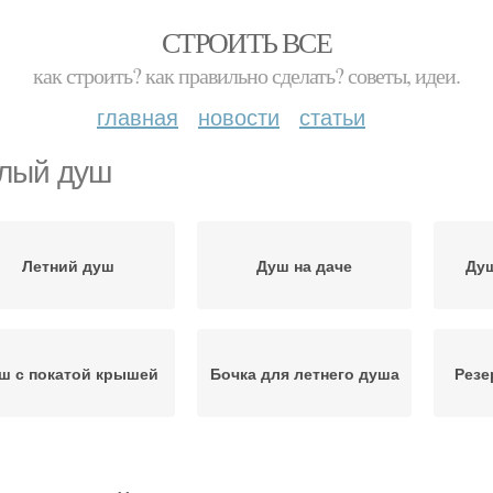
СТРОИТЬ ВСЕ
как строить? как правильно сделать? советы, идеи.
главная
новости
статьи
лый душ
Летний душ
Душ на даче
Душ
ш с покатой крышей
Бочка для летнего душа
Резе
Душ для дачи
Душ из профнастила