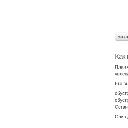
читат
Как
План 
увлек
Его в
обуст
обуст
Остан
Слив 