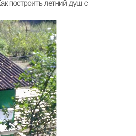
ак построить летний душ с
Душ на дачу
Душ с подогревом