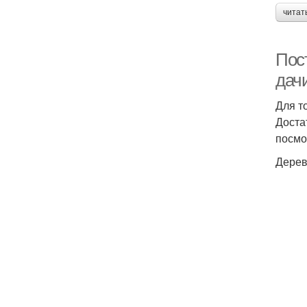
читат
Пос
дач
Для т
Доста
посмо
Дерев