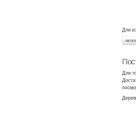
Для и
читат
Пос
Для т
Доста
посмо
Дерев