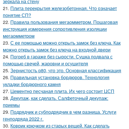
зеркала на стену
21.
Плита перекрытия железобетонная. Что означает
понятие СП?
22.
Правила пользования мегаомметром. Пошаговая
инструкция измерения сопротивления изоляции
мегаомметром
23.
С ее помощью можно открыть замок без ключа. Как
можно открыть замок без ключа на входной двери
24.
Погреб в гараже без сырости. Сушка подвала с
помощью свечей, жаровни и осушителя
25.
Зернистость р80, что это. Основная классификация
26.
Правильная установка бордюров. Технология
укладки бордюрного камня
27.
Цементно песчаная плита. Их чего состоит ЦСП
28.
Декупаж, как сделать. Салфеточный декупаж:
приемы
29.
Подрядчик и субподрядчик в чем разница. Услуги
генподряда 2022 г.
30.
Коврик крючком из старых вещей. Как сделать