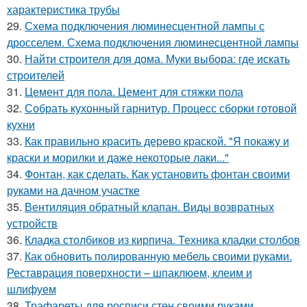
характеристика трубы
29.
Схема подключения люминесцентной лампы с
дросселем. Схема подключения люминесцентной лампы
30.
Найти строителя для дома. Муки выбора: где искать
строителей
31.
Цемент для пола. Цемент для стяжки пола
32.
Собрать кухонный гарнитур. Процесс сборки готовой
кухни
33.
Как правильно красить дерево краской. "Я покажу и
краски и морилки и даже некоторые лаки..."
34.
Фонтан, как сделать. Как установить фонтан своими
руками на дачном участке
35.
Вентиляция обратный клапан. Виды возвратных
устройств
36.
Кладка столбиков из кирпича. Техника кладки столбов
37.
Как обновить полированную мебель своими руками.
Реставрация поверхности – шпаклюем, клеим и
шлифуем
38.
Трафареты для росписи стен своими руками.