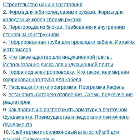
Строительство бани и расстояния
2.
Форма для жби колец своими руками. Формы для
колодезных колец своими руками
3.
Перегородка из блоков. Требования к внутренним
стеновым конструкциям
4.
Гофрированная труба для прокладки кабеля. Из каких
материалов
5.
Что такое адаптер для индукционной плиты.
Использование диска для индукционной плиты
6.
Гофра под электропроводку. Что такое полимерная
гофрированная труба для кабеля
7.
Раскладка плитки программа. Программа Кафель
8.
Установить батарею отопления. Схемы подключения
радиаторов
9.
Как правильно расположить арматуру в ленточном
фундаменте. Преимущества и недостатки ленточного
фундамента
10.
Клей-герметик силиконовый влагостойкий для
ванной. Силиконовые