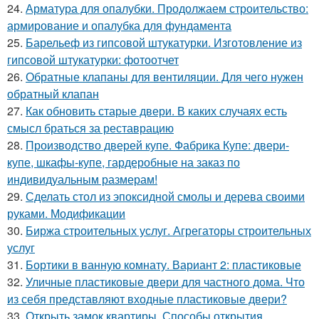
24.
Арматура для опалубки. Продолжаем строительство:
армирование и опалубка для фундамента
25.
Барельеф из гипсовой штукатурки. Изготовление из
гипсовой штукатурки: фотоотчет
26.
Обратные клапаны для вентиляции. Для чего нужен
обратный клапан
27.
Как обновить старые двери. В каких случаях есть
смысл браться за реставрацию
28.
Производство дверей купе. Фабрика Купе: двери-
купе, шкафы-купе, гардеробные на заказ по
индивидуальным размерам!
29.
Сделать стол из эпоксидной смолы и дерева своими
руками. Модификации
30.
Биржа строительных услуг. Агрегаторы строительных
услуг
31.
Бортики в ванную комнату. Вариант 2: пластиковые
32.
Уличные пластиковые двери для частного дома. Что
из себя представляют входные пластиковые двери?
33.
Открыть замок квартиры. Способы открытия