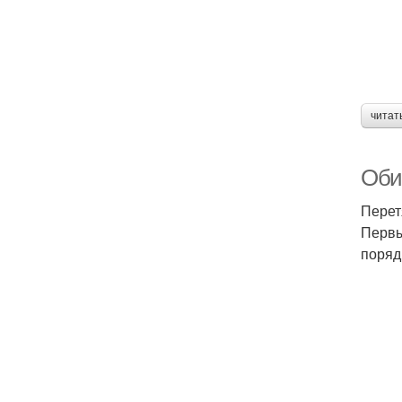
читат
Оби
Перет
Первы
поряд