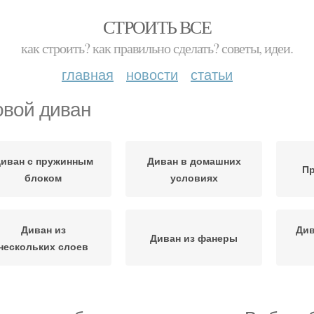
СТРОИТЬ ВСЕ
как строить? как правильно сделать? советы, идеи.
главная
новости
статьи
овой диван
иван с пружинным
Диван в домашних
Пр
блоком
условиях
Диван из
Див
Диван из фанеры
нескольких слоев