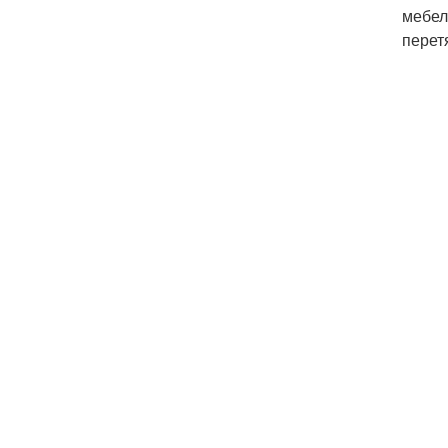
мебел
перет