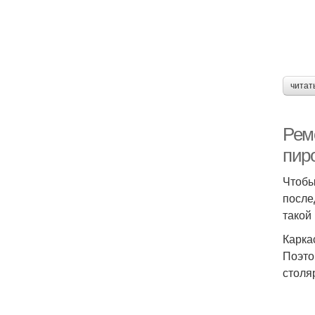
читат
Рем
пир
Чтобы
после
такой 
Карка
Поэто
столя