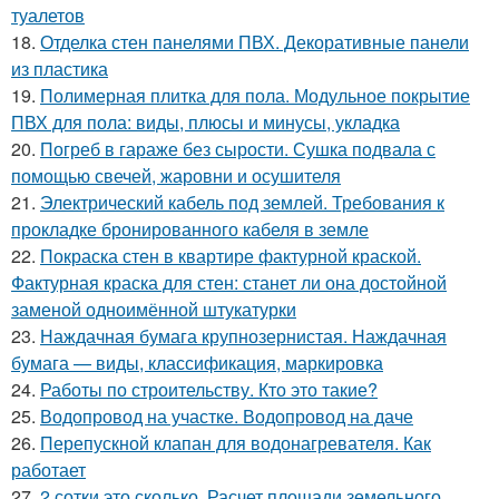
туалетов
18.
Отделка стен панелями ПВХ. Декоративные панели
из пластика
19.
Полимерная плитка для пола. Модульное покрытие
ПВХ для пола: виды, плюсы и минусы, укладка
20.
Погреб в гараже без сырости. Сушка подвала с
помощью свечей, жаровни и осушителя
21.
Электрический кабель под землей. Требования к
прокладке бронированного кабеля в земле
22.
Покраска стен в квартире фактурной краской.
Фактурная краска для стен: станет ли она достойной
заменой одноимённой штукатурки
23.
Наждачная бумага крупнозернистая. Наждачная
бумага — виды, классификация, маркировка
24.
Работы по строительству. Кто это такие?
25.
Водопровод на участке. Водопровод на даче
26.
Перепускной клапан для водонагревателя. Как
работает
27.
2 сотки это сколько. Расчет площади земельного