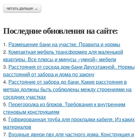
читать дальше →
Последние обновления на сайте:
1.
Размещение бани на участке. Правила и нормы
2.
Компактная мебель трансформер для маленькой
квартиры. Все плюсы и минусы «умной» мебели
3.
Расстояния от соседа дом-бани Двухэтажной.. Нормы
расстояний от забора и дома по закону
4.
Расстояние от забора до бани. Какие расстояния в
метрах должны быть соблюдены между строениями на
соседних участках
5.
Перегородка из блоков. Требования к внутренним
стеновым конструкциям
6.
Гофрированная труба для прокладки кабеля. Из каких
материалов
7.
Входные двери пвх для частного дома. Конструкция и