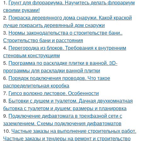
1.
Грунт для флорариума. Научитесь делать флорариум
своими руками!
2.
Покраска деревянного дома снаружи. Какой краской
лучше покрасить деревянный дом снаружи
3.
Нормы законодательства о строительстве бани..
Строительство бани и расстояния
4.
Перегородка из блоков. Требования к внутренним
стеновым конструкциям
5.
Программа по раскладке плитки в ванной. 3D-
программы для раскладки ванной плитки
6.
Порядок подключения проводов. Что такое
распределительная коробка
7.
Гипсо волокно листовое. Особенности
8.
Бытовки с душем и туалетом. Дачная двухкомнатная
бытовка с туалетом и душем: размеры и планировка
9.
Подключение дифавтомата в трехфазной сети с
заземлением. Схемы подключения дифавтоматов
10.
Частные заказы на выполнение строительных работ.
Частные заказы и тендеры на ремонт и строительство