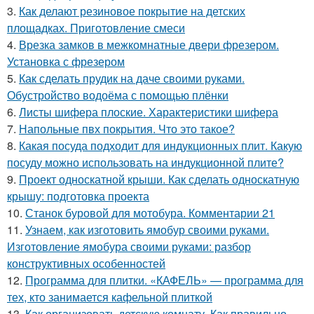
3.
Как делают резиновое покрытие на детских
площадках. Приготовление смеси
4.
Врезка замков в межкомнатные двери фрезером.
Установка с фрезером
5.
Как сделать прудик на даче своими руками.
Обустройство водоёма с помощью плёнки
6.
Листы шифера плоские. Характеристики шифера
7.
Напольные пвх покрытия. Что это такое?
8.
Какая посуда подходит для индукционных плит. Какую
посуду можно использовать на индукционной плите?
9.
Проект односкатной крыши. Как сделать односкатную
крышу: подготовка проекта
10.
Станок буровой для мотобура. Комментарии 21
11.
Узнаем, как изготовить ямобур своими руками.
Изготовление ямобура своими руками: разбор
конструктивных особенностей
12.
Программа для плитки. «КАФЕЛЬ» — программа для
тех, кто занимается кафельной плиткой
13.
Как организовать детскую комнату. Как правильно