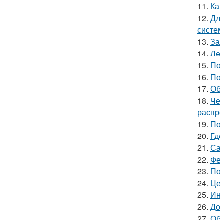
11.
Ка
12.
Дл
систе
13.
За
14.
Ле
15.
По
16.
По
17.
Об
18.
Че
распр
19.
По
20.
Гд
21.
Са
22.
Фе
23.
По
24.
Це
25.
Ин
26.
До
27.
Об