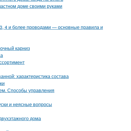
 частном доме своими руками
 3, 4 и более проводами — основные правила и
лочный карниз
на
ассортимент
ванной: характеристика состава
лки
ием. Способы управления
уски и неясные вопросы
 двухэтажного дома