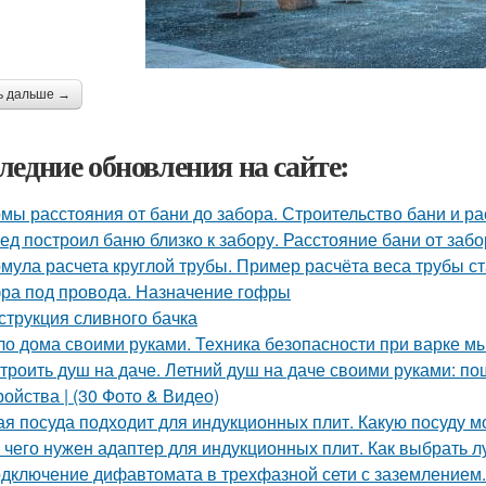
ь дальше →
ледние обновления на сайте:
мы расстояния от бани до забора. Строительство бани и р
ед построил баню близко к забору. Расстояние бани от заб
мула расчета круглой трубы. Пример расчёта веса трубы ст
ра под провода. Назначение гофры
струкция сливного бачка
о дома своими руками. Техника безопасности при варке м
троить душ на даче. Летний душ на даче своими руками: по
ройства | (30 Фото & Видео)
ая посуда подходит для индукционных плит. Какую посуду 
 чего нужен адаптер для индукционных плит. Как выбрать 
дключение дифавтомата в трехфазной сети с заземление