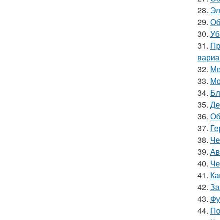
28.
Эл
29.
Об
30.
Уб
31.
Пр
вариа
32.
Ме
33.
Мо
34.
Бл
35.
Де
36.
Об
37.
Ге
38.
Че
39.
Ав
40.
Че
41.
Ка
42.
За
43.
Фу
44.
По