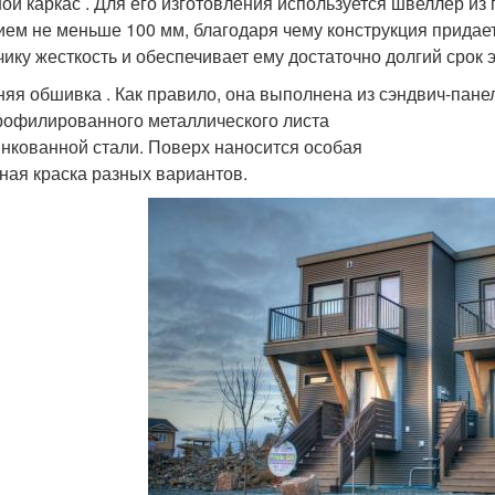
ой каркас . Для его изготовления используется швеллер из
ием не меньше 100 мм, благодаря чему конструкция придае
чику жесткость и обеспечивает ему достаточно долгий срок э
яя обшивка . Как правило, она выполнена из сэндвич-пане
рофилированного металлического листа
инкованной стали. Поверх наносится особая
ная краска разных вариантов.