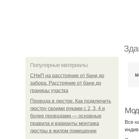
Зда
Популярные материалы
М
СНиП на расстояние от бани до
забора. Расстояние от бани до
границы участка
Провода в люстре. Как подключить
люстру своими руками с 2, 3, 4 и
Мод
более проводами — основные
Все н
правила и варианты монтажа
индив
люстры в жилом помещении