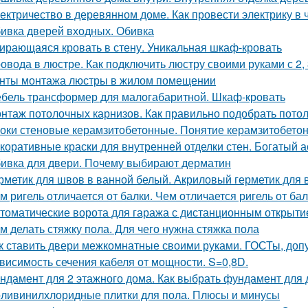
ектричество в деревянном доме. Как провести электрику в
ивка дверей входных. Обивка
ирающаяся кровать в стену. Уникальная шкаф-кровать
овода в люстре. Как подключить люстру своими руками с 2,
нты монтажа люстры в жилом помещении
бель трансформер для малогабаритной. Шкаф-кровать
нтаж потолочных карнизов. Как правильно подобрать пото
оки стеновые керамзитобетонные. Понятие керамзитобето
коративные краски для внутренней отделки стен. Богатый 
ивка для двери. Почему выбирают дерматин
рметик для швов в ванной белый. Акриловый герметик для 
м ригель отличается от балки. Чем отличается ригель от ба
томатические ворота для гаража с дистанционным открыт
м делать стяжку пола. Для чего нужна стяжка пола
к ставить двери межкомнатные своими руками. ГОСТы, доп
висимость сечения кабеля от мощности. S=0,8D.
ндамент для 2 этажного дома. Как выбрать фундамент для
ливинилхлоридные плитки для пола. Плюсы и минусы