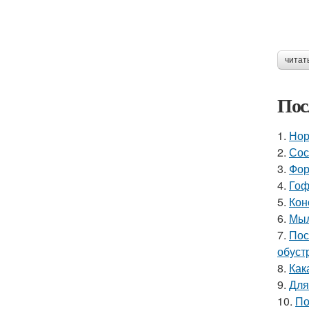
читат
Пос
1.
Нор
2.
Сос
3.
Фор
4.
Гоф
5.
Кон
6.
Мыл
7.
Пос
обуст
8.
Как
9.
Для
10.
По