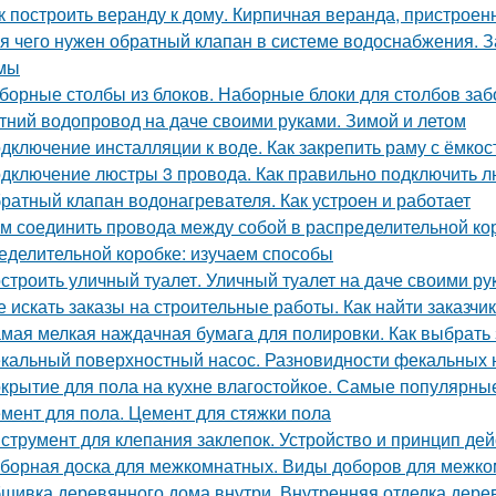
к построить веранду к дому. Кирпичная веранда, пристроен
я чего нужен обратный клапан в системе водоснабжения. 
мы
борные столбы из блоков. Наборные блоки для столбов заб
тний водопровод на даче своими руками. Зимой и летом
дключение инсталляции к воде. Как закрепить раму с ёмко
дключение люстры 3 провода. Как правильно подключить лю
ратный клапан водонагревателя. Как устроен и работает
м соединить провода между собой в распределительной ко
еделительной коробке: изучаем способы
строить уличный туалет. Уличный туалет на даче своими ру
е искать заказы на строительные работы. Как найти заказчик
мая мелкая наждачная бумага для полировки. Как выбрать
кальный поверхностный насос. Разновидности фекальных 
крытие для пола на кухне влагостойкое. Самые популярны
мент для пола. Цемент для стяжки пола
струмент для клепания заклепок. Устройство и принцип дей
борная доска для межкомнатных. Виды доборов для межк
шивка деревянного дома внутри. Внутренняя отделка дерев