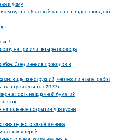
ная к дому
Зачем нужен обратный клапан в водопроводной
ора
стью?
стру на три или четыре провода
робке. Соединение проводов в
ками: виды конструкций, чертежи и этапы работ
а на строительство 2022 г.
 зернистость наждачной бумаги?
насосов
е напольные покрытия для кухни
ствия ручного заклёпочника
омнатных дверей
янного дома: когда начинать