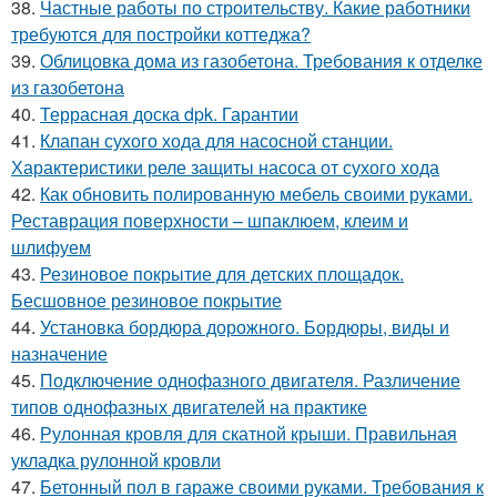
38.
Частные работы по строительству. Какие работники
требуются для постройки коттеджа?
39.
Облицовка дома из газобетона. Требования к отделке
из газобетона
40.
Террасная доска dpk. Гарантии
41.
Клапан сухого хода для насосной станции.
Характеристики реле защиты насоса от сухого хода
42.
Как обновить полированную мебель своими руками.
Реставрация поверхности – шпаклюем, клеим и
шлифуем
43.
Резиновое покрытие для детских площадок.
Бесшовное резиновое покрытие
44.
Установка бордюра дорожного. Бордюры, виды и
назначение
45.
Подключение однофазного двигателя. Различение
типов однофазных двигателей на практике
46.
Рулонная кровля для скатной крыши. Правильная
укладка рулонной кровли
47.
Бетонный пол в гараже своими руками. Требования к