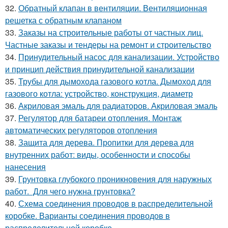
32.
Обратный клапан в вентиляции. Вентиляционная
решетка с обратным клапаном
33.
Заказы на строительные работы от частных лиц.
Частные заказы и тендеры на ремонт и строительство
34.
Принудительный насос для канализации. Устройство
и принцип действия принудительной канализации
35.
Трубы для дымохода газового котла. Дымоход для
газового котла: устройство, конструкция, диаметр
36.
Акриловая эмаль для радиаторов. Акриловая эмаль
37.
Регулятор для батареи отопления. Монтаж
автоматических регуляторов отопления
38.
Защита для дерева. Пропитки для дерева для
внутренних работ: виды, особенности и способы
нанесения
39.
Грунтовка глубокого проникновения для наружных
работ. Для чего нужна грунтовка?
40.
Схема соединения проводов в распределительной
коробке. Варианты соединения проводов в
распределительной коробке