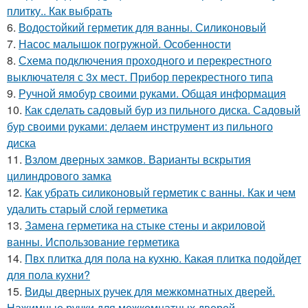
плитку.. Как выбрать
6.
Водостойкий герметик для ванны. Силиконовый
7.
Насос малышок погружной. Особенности
8.
Схема подключения проходного и перекрестного
выключателя с 3х мест. Прибор перекрестного типа
9.
Ручной ямобур своими руками. Общая информация
10.
Как сделать садовый бур из пильного диска. Садовый
бур своими руками: делаем инструмент из пильного
диска
11.
Взлом дверных замков. Варианты вскрытия
цилиндрового замка
12.
Как убрать силиконовый герметик с ванны. Как и чем
удалить старый слой герметика
13.
Замена герметика на стыке стены и акриловой
ванны. Использование герметика
14.
Пвх плитка для пола на кухню. Какая плитка подойдет
для пола кухни?
15.
Виды дверных ручек для межкомнатных дверей.
Нажимные ручки для межкомнатных дверей