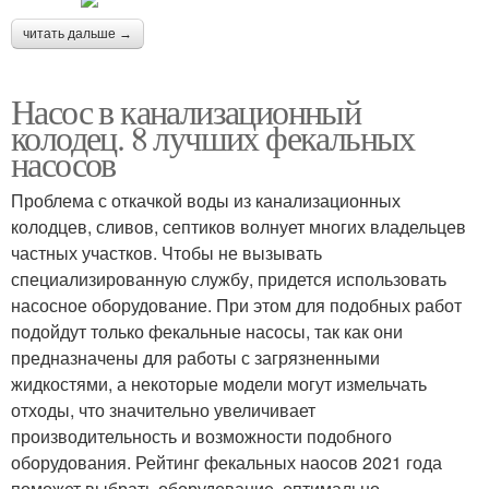
читать дальше →
Насосы для грязной
Насос с измельчителем
воды
Насос в канализационный
колодец. 8 лучших фекальных
насосов
Шланг для дренажного
Насос для канализации
Проблема с откачкой воды из канализационных
насоса
колодцев, сливов, септиков волнует многих владельцев
частных участков. Чтобы не вызывать
специализированную службу, придется использовать
насосное оборудование. При этом для подобных работ
подойдут только фекальные насосы, так как они
предназначены для работы с загрязненными
жидкостями, а некоторые модели могут измельчать
отходы, что значительно увеличивает
производительность и возможности подобного
оборудования. Рейтинг фекальных наосов 2021 года
поможет выбрать оборудование, оптимально