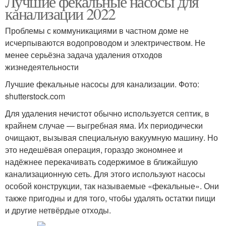
Лучшие фекальные насосы для
колодец
канализации 2022
Проблемы с коммуникациями в частном доме не
исчерпываются водопроводом и электричеством. Не
Насос для фекалий
Насос для откачки
менее серьёзна задача удаления отходов
жизнедеятельности
Лучшие фекальные насосы для канализации. Фото:
Насос с режущим
shutterstock.com
Фекальный насос
механизмом
Для удаления нечистот обычно используется септик, в
крайнем случае — выгребная яма. Их периодически
очищают, вызывая специальную вакуумную машину. Но
это недешёвая операция, гораздо экономнее и
Насос для колодца
Насос в колодец
надёжнее перекачивать содержимое в ближайшую
канализационную сеть. Для этого используют насосы
особой конструкции, так называемые «фекальные». Они
также пригодны и для того, чтобы удалять остатки пищи
Насос для грязной
Дренажные насосы
и другие нетвёрдые отходы.
воды