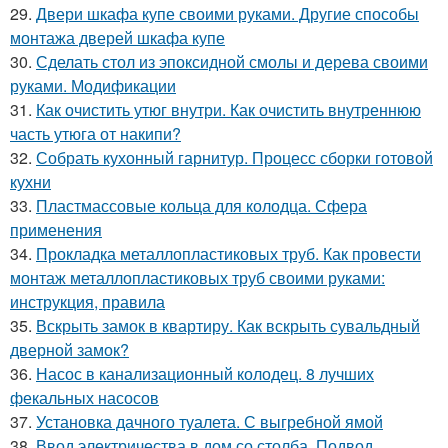
29.
Двери шкафа купе своими руками. Другие способы
монтажа дверей шкафа купе
30.
Сделать стол из эпоксидной смолы и дерева своими
руками. Модификации
31.
Как очистить утюг внутри. Как очистить внутреннюю
часть утюга от накипи?
32.
Собрать кухонный гарнитур. Процесс сборки готовой
кухни
33.
Пластмассовые кольца для колодца. Сфера
применения
34.
Прокладка металлопластиковых труб. Как провести
монтаж металлопластиковых труб своими руками:
инструкция, правила
35.
Вскрыть замок в квартиру. Как вскрыть сувальдный
дверной замок?
36.
Насос в канализационный колодец. 8 лучших
фекальных насосов
37.
Установка дачного туалета. С выгребной ямой
38.
Ввод электричества в дом со столба. Подвод