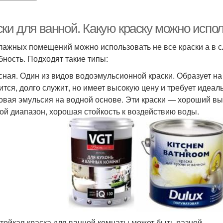
ски для ванной. Какую краску можно испо
лажных помещений можно использовать не все краски а в 
бность. Подходят такие типы:
сная. Один из видов водоэмульсионной краски. Образует н
ится, долго служит, но имеет высокую цену и требует идеа
овая эмульсия на водной основе. Эти краски — хороший вы
ой диапазон, хорошая стойкость к воздействию воды.
тойкая краска для ванной комнаты может быть разной