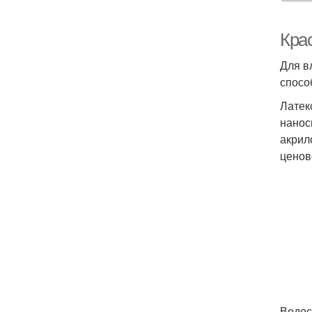
Кра
Для в
спосо
Латек
нанос
акрил
ценов
Водос