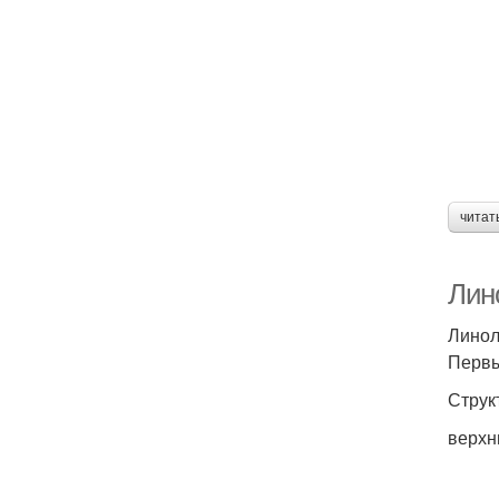
читат
Лино
Линол
Первы
Струк
верхн