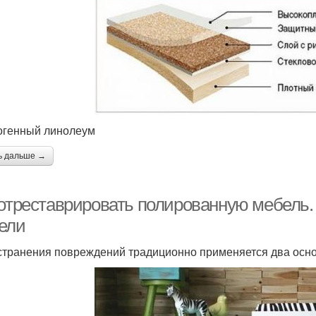
огенный линолеум
ь дальше →
 отреставрировать полированную мебель.
ели
странения повреждений традиционно применяется два осно