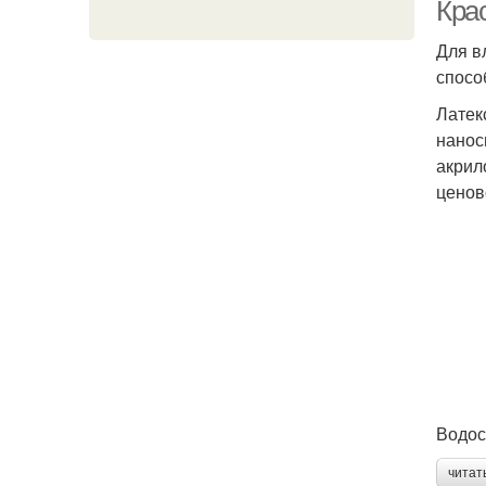
Крас
Для в
спосо
Латек
нанос
акрил
ценов
Водос
читат