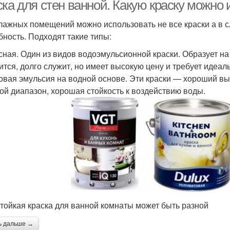
комнаты
ка для стен ванной. Какую краску можно 
лажных помещений можно использовать не все краски а в 
бность. Подходят такие типы:
Латексная краска
Силиконовая краска
Вод
сная. Один из видов водоэмульсионной краски. Образует н
ится, долго служит, но имеет высокую цену и требует идеа
овая эмульсия на водной основе. Эти краски — хороший вы
ой диапазон, хорошая стойкость к воздействию воды.
тойкая краска для ванной комнаты может быть разной
ь дальше →