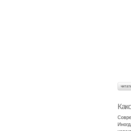
читат
Како
Совре
Иногд