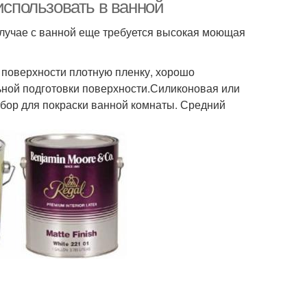
краска
использовать в ванной
случае с ванной еще требуется высокая моющая
остойкие краски
Краски для плитки
а поверхности плотную пленку, хорошо
льной подготовки поверхности.Силиконовая или
бор для покраски ванной комнаты. Средний