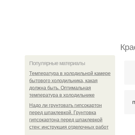
Кра
Популярные материалы
Температура в холодильной камере
бытового холодильника, какая
должна быть. Оптимальная
температура в холодильнике
П
Надо ли грунтовать гипсокартон
перед шпаклевкой. Грунтовка
гипсокартона перед шпаклевкой
стен: инструкция отделочных работ
В