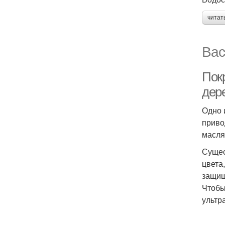
читат
Вас
Пок
дер
Одно 
приво
масля
Сущес
цвета
защищ
Чтобы
ультр