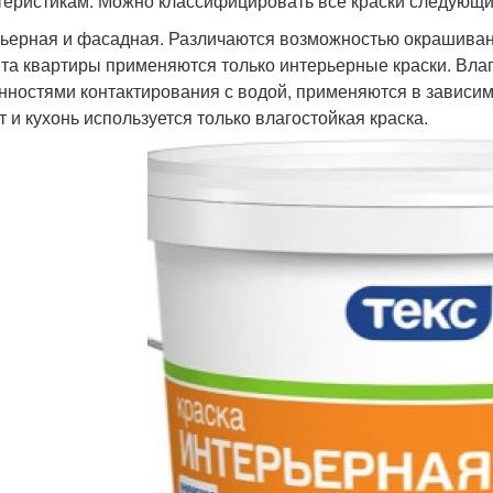
теристикам. Можно классифицировать все краски следующи
ьерная и фасадная. Различаются возможностью окрашивани
та квартиры применяются только интерьерные краски. Влаг
нностями контактирования с водой, применяются в зависи
т и кухонь используется только влагостойкая краска.