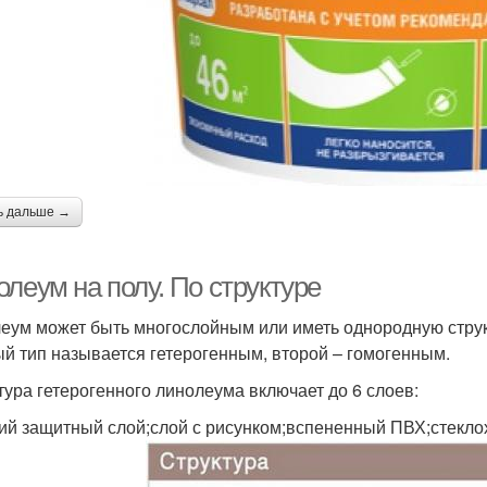
ь дальше →
леум на полу. По структуре
еум может быть многослойным или иметь однородную структу
й тип называется гетерогенным, второй – гомогенным.
тура гетерогенного линолеума включает до 6 слоев:
ий защитный слой;слой с рисунком;вспененный ПВХ;стекло