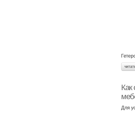
Гетер
читат
Как
меб
Для у