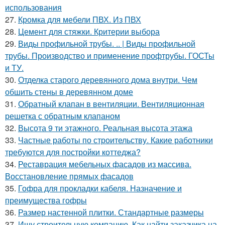
использования
27.
Кромка для мебели ПВХ. Из ПВХ
28.
Цемент для стяжки. Критерии выбора
29.
Виды профильной трубы. .. | Виды профильной
трубы. Производство и применение профтрубы. ГОСТы
и ТУ.
30.
Отделка старого деревянного дома внутри. Чем
обшить стены в деревянном доме
31.
Обратный клапан в вентиляции. Вентиляционная
решетка с обратным клапаном
32.
Высота 9 ти этажного. Реальная высота этажа
33.
Частные работы по строительству. Какие работники
требуются для постройки коттеджа?
34.
Реставрация мебельных фасадов из массива.
Восстановление прямых фасадов
35.
Гофра для прокладки кабеля. Назначение и
преимущества гофры
36.
Размер настенной плитки. Стандартные размеры
37.
Ищу строительную компанию. Как найти заказчика на