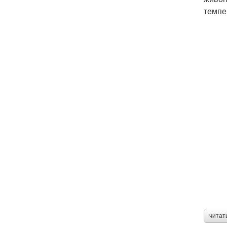
темпе
читат