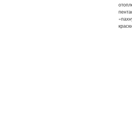
отопл
пента
«пахн
краск