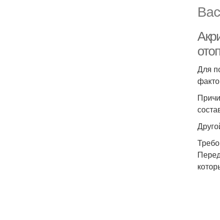
Вас
Акри
ото
Для п
факто
Причи
соста
Друго
Требо
Перед
котор