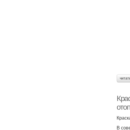
читат
Кра
ото
Краск
В сов