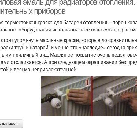
иловая эмаль для радиаторов отопления.
пительных приборов
я термостойкая краска для батарей отопления – порошковая
ального оборудования использовать её невозможно, рассмо
 стоит упомянуть масляные краски, которые до сравнитель
краски труб и батарей. Именно это «наследие» сегодня при
ть им приличный вид. Масляное покрытие очень недолговечн
тами отслаивается. А при следующем окрашивании без пре
стой и весьма непривлекательной.
ь дальше →