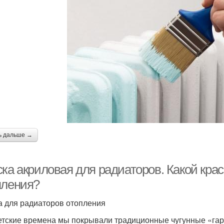
ь дальше →
ска акриловая для радиаторов. Какой кра
пления?
а для радиаторов отопления
етские времена мы покрывали традиционные чугунные «га