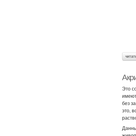
читат
Акр
Это с
имеют
без з
это, 
раств
Данны
живоп