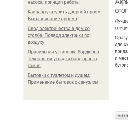
Акр
насоса: принцип работы
ото
Как заштукатурить дверной проем.
Выравнивание проема
Лучша
специ
Ввод электричества в дом со
столба. Подвод электрики по
Сразу
воздуху
для о
прида
Правильная установка бордюров.
и мес
Технология укладки бордюрного
бугри
камня
Бытовки с туалетом и душем.
Применение бытовок с санузлом
читат