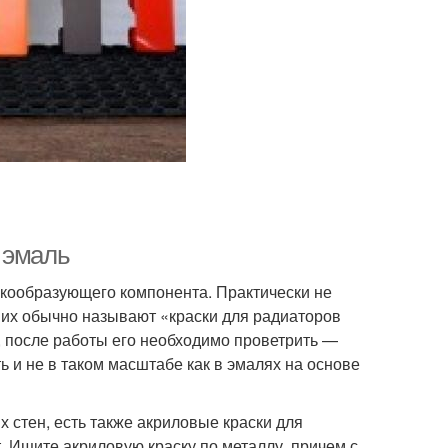
 эмаль
нкообразующего компонента. Практически не
о их обычно называют «краски для радиаторов
, после работы его необходимо проветрить —
ть и не в таком масштабе как в эмалях на основе
 стен, есть также акриловые краски для
. Ищите акриловую краску по металлу, причем с