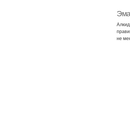
Эма
Алкид
прави
не ме