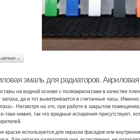
ь дальше →
иловая эмаль для радиаторов. Акриловая
оставы на водной основе с полиакрилатами в качестве пле
 запаха, да и тот выветривается в считанные часы. Именн
апаха». Несмотря на это, при работе в закрытом помещении
все-таки химия, так что вредные испарения присутствуют, хо
орителей.
е краски используются для окраски фасадов или внутренних
иси. Для окраски радиаторов они, естественно, не подходят