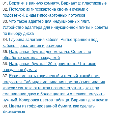
31.
Бортики в ванную комнату. Вариант 2: пластиковые
32.
Потолок из гипсокартона своими руками с
подсветкой. Виды гипсокартонных потолков
33.
Что такое адаптер для индукционных плит.
Устройство адаптера для индукционной плиты и советы
по выбору диска
34.
Глубина залегания кабеля. Рытье траншеи под
кабель – расстояния и размеры
35.
Наждачная бумага для металла. Советы по
обработке металла наждачкой
36.
Наждачная бумага 120 зернистость. Что такое
наждачная бумага
37.
Если смешать коричневый и желтый, какой цвет
получится. Таблица смешивания цветов / смешивания
красок / синтеза оттенков позволяет узнать, как при
смешивании двух и более цветов и оттенков получить
нужный. Колеровка цветов таблица. Вариант для печати.
38.
Цветы из гофрированной бумаги, как сделать.
Хризантема