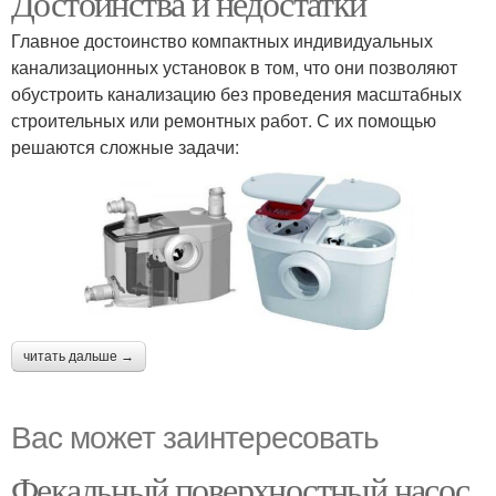
Достоинства и недостатки
Главное достоинство компактных индивидуальных
канализационных установок в том, что они позволяют
Канализационный
Насос для подвесного
обустроить канализацию без проведения масштабных
насос
унитаза
строительных или ремонтных работ. С их помощью
решаются сложные задачи:
читать дальше →
Вас может заинтересовать
Фекальный поверхностный насос.