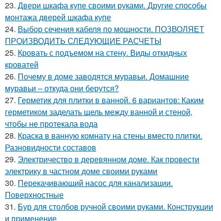
23.
Двери шкафа купе своими руками. Другие способы
монтажа дверей шкафа купе
24.
Выбор сечения кабеля по мощности. ПОЗВОЛЯЕТ
ПРОИЗВОДИТЬ СЛЕДУЮЩИЕ РАСЧЕТЫ
25.
Кровать с подъемом на стену. Виды откидных
кроватей
26.
Почему в доме заводятся муравьи. Домашние
муравьи – откуда они берутся?
27.
Герметик для плитки в ванной. 6 вариантов: Каким
герметиком заделать щель между ванной и стеной,
чтобы не протекала вода
28.
Краска в ванную комнату на стены вместо плитки.
Разновидности составов
29.
Электричество в деревянном доме. Как провести
электрику в частном доме своими руками
30.
Перекачивающий насос для канализации.
Поверхностные
31.
Бур для столбов ручной своими руками. Конструкции
и применение