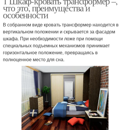
1 Шкаф-кровать трансформер –,
что это, преимущества и
особенности
Подъемно-опуская
В собранном виде кровать трансформер находится в
Кровать для школьника
кровать
вертикальном положении и скрывается за фасадом
шкафа. При необходимости ложе при помощи
специальных подъемных механизмов принимает
горизонтальное положение, превращаясь в
Комнаты с откидными
Кровати в том
полноценное место для сна.
кроватями
Многоуровневая
Кровати для детей
кровать