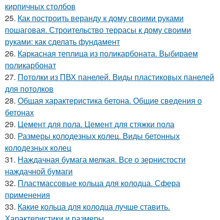
кирпичных столбов
25.
Как построить веранду к дому своими руками
пошаговая. Строительство террасы к дому своими
руками: как сделать фундамент
26.
Каркасная теплица из поликарбоната. Выбираем
поликарбонат
27.
Потолки из ПВХ панелей. Виды пластиковых панелей
для потолков
28.
Общая характеристика бетона. Общие сведения о
бетонах
29.
Цемент для пола. Цемент для стяжки пола
30.
Размеры колодезных колец. Виды бетонных
колодезных колец
31.
Наждачная бумага мелкая. Все о зернистости
наждачной бумаги
32.
Пластмассовые кольца для колодца. Сфера
применения
33.
Какие кольца для колодца лучше ставить.
Характеристики и размеры