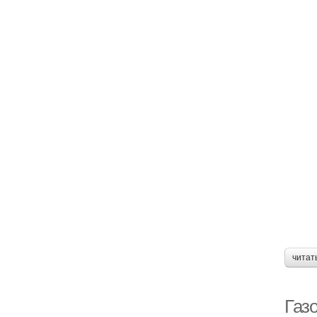
читат
Газ