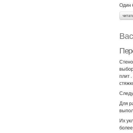
Один 
читат
Вас
Пер
Стено
выбор
плит 
стяжк
Следу
Для р
выпол
Их ук
более