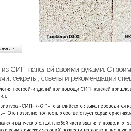
ь дальше →
 из СИП-панелей своими руками. Строим
ами: секреты, советы и рекомендации сп
логия постройки зданий при помощи СИП-панелей пришла 
тия.
виатура «СИП» («SIP») с английского языка переводится к
ь». Это название полностью соответствует характеристика
анели выпускаются для любой части здания и позволяют за
та и климатических условий) возвести теплоизоляционную и 