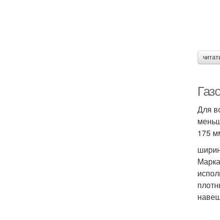
читат
Газо
Для в
меньш
175 м
ширин
Марка
испол
плотн
навеш