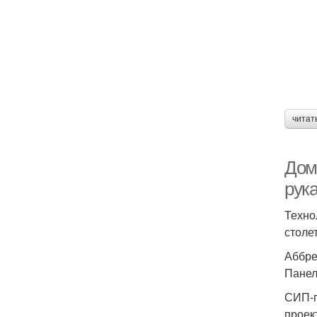
читат
Дом
рук
Техно
столе
Аббре
Панел
СИП-п
проек