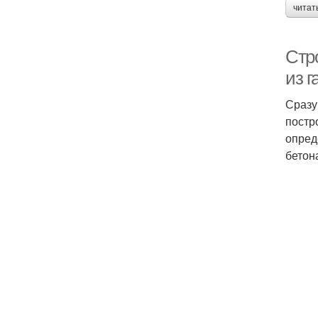
читат
Стро
из г
Сразу
постр
опред
бетон