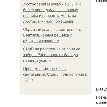
Газоб
люстру своими руками с 2, 3, 4 и
более проводами — основные
правила и варианты монтажа
люстры в жилом помещении
Обратный клапан в вентиляции.
Вентиляционная решетка с
обратным клапаном
СНиП на расстояние от бани до
забора. Расстояние от бани до
границы участка
Проводка под точечные
светильники. Схемы подключения к
220 В
В таб
Ровны
миним