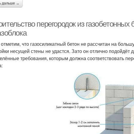
ь дальше →
ительство перегородок из газобетонных б
азоблока
 отметим, что газосиликатный бетон не рассчитан на большу
ойки несущей стены не удастся. Зато он отлично подойдёт
елённые требования, которым должна соответствовать пере
а: