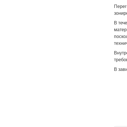
Перег
зонир
В теч
матер
поско
техни
Внутр
требо
В зав