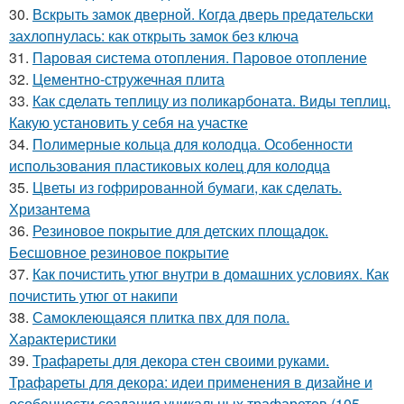
30.
Вскрыть замок дверной. Когда дверь предательски
захлопнулась: как открыть замок без ключа
31.
Паровая система отопления. Паровое отопление
32.
Цементно-стружечная плита
33.
Как сделать теплицу из поликарбоната. Виды теплиц.
Какую установить у себя на участке
34.
Полимерные кольца для колодца. Особенности
использования пластиковых колец для колодца
35.
Цветы из гофрированной бумаги, как сделать.
Хризантема
36.
Резиновое покрытие для детских площадок.
Бесшовное резиновое покрытие
37.
Как почистить утюг внутри в домашних условиях. Как
почистить утюг от накипи
38.
Самоклеющаяся плитка пвх для пола.
Характеристики
39.
Трафареты для декора стен своими руками.
Трафареты для декора: идеи применения в дизайне и
особенности создания уникальных трафаретов (105