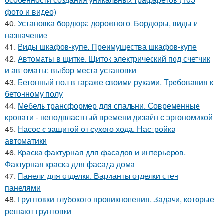
фото и видео)
40.
Установка бордюра дорожного. Бордюры, виды и
назначение
41.
Виды шкафов-купе. Преимущества шкафов-купе
42.
Автоматы в щитке. Щиток электрический под счетчик
и автоматы: выбор места установки
43.
Бетонный пол в гараже своими руками. Требования к
бетонному полу
44.
Мебель трансформер для спальни. Современные
кровати - неподвластный времени дизайн с эргономикой
45.
Насос с защитой от сухого хода. Настройка
автоматики
46.
Краска фактурная для фасадов и интерьеров.
Фактурная краска для фасада дома
47.
Панели для отделки. Варианты отделки стен
панелями
48.
Грунтовки глубокого проникновения. Задачи, которые
решают грунтовки