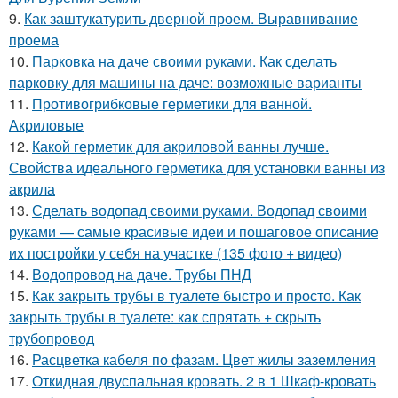
9.
Как заштукатурить дверной проем. Выравнивание
проема
10.
Парковка на даче своими руками. Как сделать
парковку для машины на даче: возможные варианты
11.
Противогрибковые герметики для ванной.
Акриловые
12.
Какой герметик для акриловой ванны лучше.
Свойства идеального герметика для установки ванны из
акрила
13.
Сделать водопад своими руками. Водопад своими
руками — самые красивые идеи и пошаговое описание
их постройки у себя на участке (135 фото + видео)
14.
Водопровод на даче. Трубы ПНД
15.
Как закрыть трубы в туалете быстро и просто. Как
закрыть трубы в туалете: как спрятать + скрыть
трубопровод
16.
Расцветка кабеля по фазам. Цвет жилы заземления
17.
Откидная двуспальная кровать. 2 в 1 Шкаф-кровать