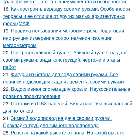
трансформер –, что это, преимущества и особенности
18.
Как построить веранду своими руками. Особенности
террасы и ее отличие от других малых архитектурных
форм (МАФ)
19.
Правила пользования мегаомметром. Пошаговая
инструкция измерения сопротивления изоляции
мегаомметром
20.
Построить уличный туалет. Уличный туалет на даче
своими руками: виды конструкций, чертежи и этапы
работ
21.
Фигуры из бетона для сада своими руками. Все
новинки поделок для сада из цемента своими руками
22.
Водосливная система для кровли. Неукоснительные
правила проектирования
23.
Потолки из ПВХ панелей. Виды пластиковых панелей
для потолков
24.
Зимний водопровод на даче своими руками.
Прокладка труб для зимнего водопровода
25.
Розетки на какой высоте от пола. На какой высоте