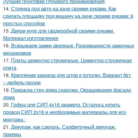
Лучшие грунтовки глубокого проникновения
14.
Стоянка под авто на даче своими руками. Как
сделать площадку под машину на даче своими руками: 6
простых способов
15.
Двери купе для гардеробной своими руками.
Материал изготовления
16.
Вскрываем замки дверные. Разновидности замочных
механизмов
17.
Плиты цементно стружечные. Цементно-стружечная
плита
18.
Крепление карниза для штор к потолку. Вариант №1
– дюбель-гвозди
19.
Покраска стен дома снаружи. Окрашивание фасада
дома
20.
Гофра для СИП 4х16 диаметр. Осталось купить
провод СИП 2х16 и необходимые материалы для его
монтажа :
21.
Декупаж, как сделать. Салфеточный декупаж:
приемы