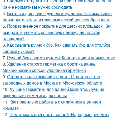
3.
Сколько отступить от забора при строительстве бани.
Какие нормативы нужно соблюдать
4.
Бытовки для дачи с душем и туалетом. Оптимальные
размеры: исходит из экономической целесообразности
5.
Прорезиненное покрытие для детских площадок. Как
выбрать и уложить резиновую плитку для детской
площадки?
6.
Как сделать ручной бур. Как сделать бур для столбов
своими руками?
7.
Ручной бур своими руками. Конструкции и применение
8.
Удаление старого герметика с бортика ванны.
Механический способ удаления герметика
9.
Строительная компания строит. Строительство
загородных домов в Москве и Московской области
10.
Лучшие герметики для ванной комнаты. Лучшие
акриловые герметики для ванны
11.
Как правильно работать с силиконом в ванной
комнате
12.
Чем отмыть плесень в ванной. Народные рецепты