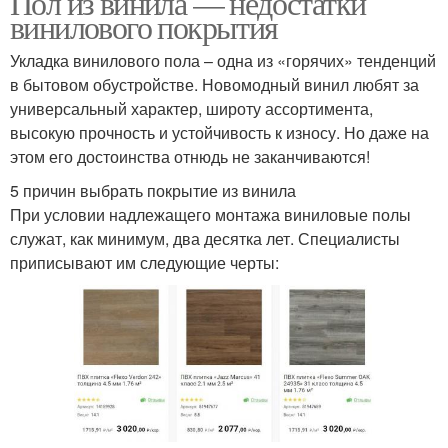
Пол из винила — недостатки
винилового покрытия
Укладка винилового пола – одна из «горячих» тенденций
в бытовом обустройстве. Новомодный винил любят за
Плиточные покрытия
Покрытие для балкона
универсальный характер, широту ассортимента,
высокую прочность и устойчивость к износу. Но даже на
этом его достоинства отнюдь не заканчиваются!
Покрытие вместо
5 причин выбрать покрытие из винила
Покрытие для гаража
ламината
При условии надлежащего монтажа виниловые полы
служат, как минимум, два десятка лет. Специалисты
приписывают им следующие черты:
Покрытие для
спортзала