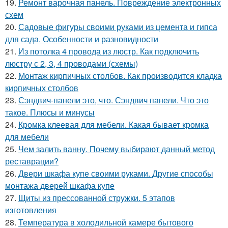
19.
Ремонт варочная панель. Повреждение электронных
схем
20.
Садовые фигуры своими руками из цемента и гипса
для сада. Особенности и разновидности
21.
Из потолка 4 провода из люстр. Как подключить
люстру с 2, 3, 4 проводами (схемы)
22.
Монтаж кирпичных столбов. Как производится кладка
кирпичных столбов
23.
Сэндвич-панели это, что. Сэндвич панели. Что это
такое. Плюсы и минусы
24.
Кромка клеевая для мебели. Какая бывает кромка
для мебели
25.
Чем залить ванну. Почему выбирают данный метод
реставрации?
26.
Двери шкафа купе своими руками. Другие способы
монтажа дверей шкафа купе
27.
Щиты из прессованной стружки. 5 этапов
изготовления
28.
Температура в холодильной камере бытового