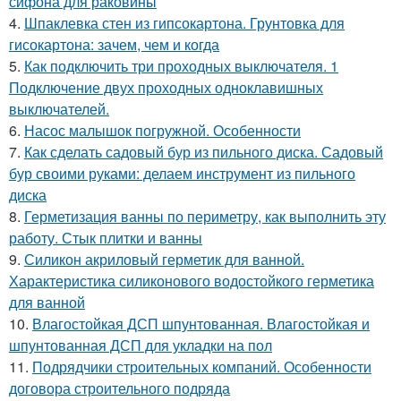
сифона для раковины
4.
Шпаклевка стен из гипсокартона. Грунтовка для
гисокартона: зачем, чем и когда
5.
Как подключить три проходных выключателя. 1
Подключение двух проходных одноклавишных
выключателей.
6.
Насос малышок погружной. Особенности
7.
Как сделать садовый бур из пильного диска. Садовый
бур своими руками: делаем инструмент из пильного
диска
8.
Герметизация ванны по периметру, как выполнить эту
работу. Стык плитки и ванны
9.
Силикон акриловый герметик для ванной.
Характеристика силиконового водостойкого герметика
для ванной
10.
Влагостойкая ДСП шпунтованная. Влагостойкая и
шпунтованная ДСП для укладки на пол
11.
Подрядчики строительных компаний. Особенности
договора строительного подряда