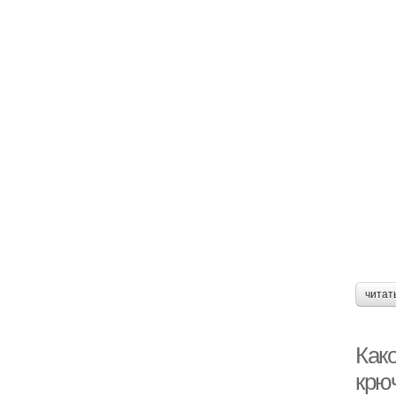
читат
Как
крю