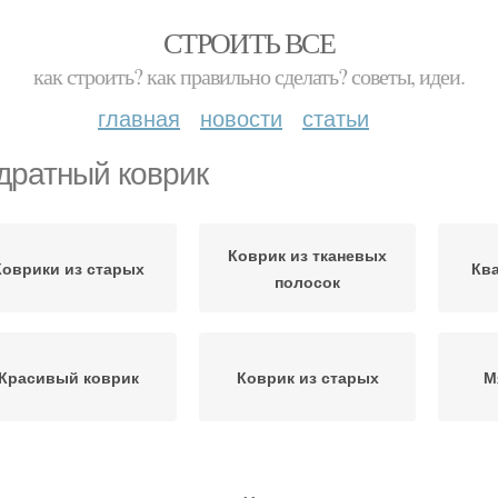
СТРОИТЬ ВСЕ
как строить? как правильно сделать? советы, идеи.
главная
новости
статьи
дратный коврик
Коврик из тканевых
Коврики из старых
Кв
полосок
Красивый коврик
Коврик из старых
М
оврик из помпонов
Коврик из старой ткани
Ко