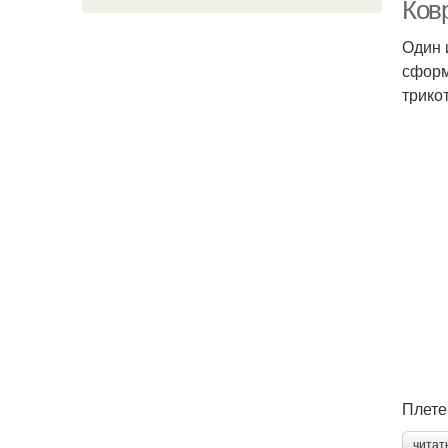
Ков
Один 
сформ
трико
Плете
читат