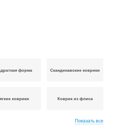
адратная форма
Скандинавские коврики
ягкие коврики
Коврик из флиса
Показать все
врик из носков
Мягкий коврик