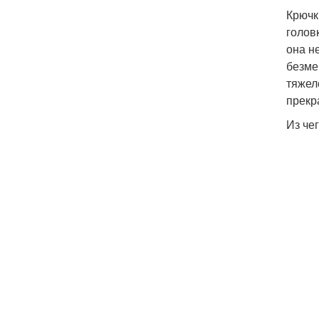
Крючк
голов
она н
безме
тяжел
прекр
Из че