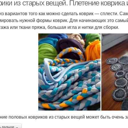
рики из старых вещей. Плетение коврика 
из вариантов того как можно сделать коврик — сплести. Сам
ировать нужной формы коврик. Для начинающих это самый 
Коврик из пробок
Круглый коврик
Прям
тажа или ткани пряжа, большая игла и нитки для сборки.
Круглые коврики
Овальный коврик
ние половых ковриков из старых вещей может быть очень 
ь дальше →