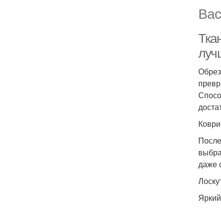
Вас
Тка
луч
Обрез
превр
Спосо
доста
Коври
После
выбра
даже 
Лоску
Яркий