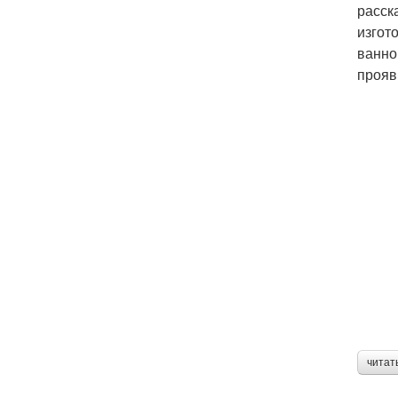
расск
изгот
ванно
прояв
читат