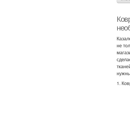
Ков
нео
Казал
не то
магази
сдела
ткане
нужны
1. Ко