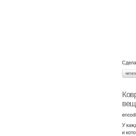
Сдела
читат
Ков
вещ
encod
У каж
и кот