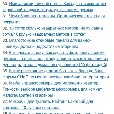
30.
Имитация кирпичной стены. Как сделать имитацию
кирпичной кладки из штукатурки своими руками
31.
Чем обшивают теплицы. Органическое стекло для
покрытия
32.
16 соток сколько квадратных метров. Чему равна
сотка? Сколько квадратных метров в сотке?
33.
Влагостойкие стеновые панели для ванной.
Преимущества и недостатки материала
34.
Как сделать рамку. Как сделать фоторамку своими
руками — советы по декору, варианты изготовления из
дерева, картона в домашних условиях (120 фото идей)
35.
Какое расстояние должно быть от забора до бани.
Нормы СНиП по местонахождению бани на территории
36.
Мебель трансформеры для маленьких квартир.
Тонкости выбора мебели-трансформера для комнат
малогабаритной квартиры
37.
Микробы для туалета. Рейтинг бактерий для
септиков: 10 лучших составов
38.
Как сделать пруд своими руками на участке. Пруд