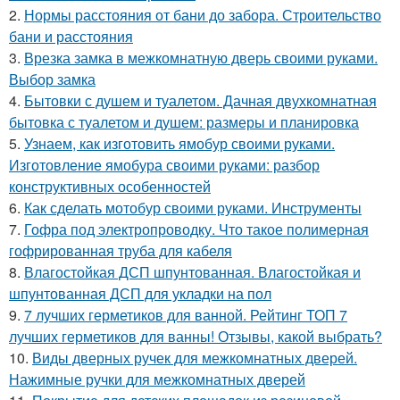
2.
Нормы расстояния от бани до забора. Строительство
бани и расстояния
3.
Врезка замка в межкомнатную дверь своими руками.
Выбор замка
4.
Бытовки с душем и туалетом. Дачная двухкомнатная
бытовка с туалетом и душем: размеры и планировка
5.
Узнаем, как изготовить ямобур своими руками.
Изготовление ямобура своими руками: разбор
конструктивных особенностей
6.
Как сделать мотобур своими руками. Инструменты
7.
Гофра под электропроводку. Что такое полимерная
гофрированная труба для кабеля
8.
Влагостойкая ДСП шпунтованная. Влагостойкая и
шпунтованная ДСП для укладки на пол
9.
7 лучших герметиков для ванной. Рейтинг ТОП 7
лучших герметиков для ванны! Отзывы, какой выбрать?
10.
Виды дверных ручек для межкомнатных дверей.
Нажимные ручки для межкомнатных дверей