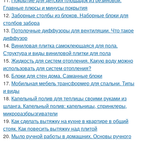
11.
Покрытие для детских площадок из резиновой.
Главные плюсы и минусы покрытия
12.
Заборные столбы из блоков. Наборные блоки для
столбов забора
13.
Потолочные диффузоры для вентиляции. Что такое
диффузор
14.
Виниловая плитка самоклеющаяся для пола.
Структура и виды виниловой плитки для пола
15.
Жидкость для систем отопления. Какую воду можно
использовать для систем отопления?
16.
Блоки для стен дома. Саманные блоки
17.
Мобильная мебель трансформер для спальни. Типы
и виды
18.
Капельный полив для теплицы своими руками из
шланга. Капельный полив: капельницы, спринклеры,
микроразбрызгиватели
19.
Как сделать вытяжку на кухне в квартире в общий
стояк. Как повесить вытяжку над плитой
20.
Мыло ручной работы в домашних. Основы ручного