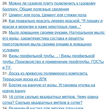
26.
Можно ли газовую плиту подключить к газовому
баллону. Общие полезные сведения
27.
Цемент для пола. Цемент для стяжки пола
28.
Как правильно красить дерево краской. "Я покажу и
краски и морилки и даже некоторые лаки..."
29.
Мыло домашнее своими руками. Натуральное мыло:
его виды, характеристика состава и рецепты
приготовления мыла своими руками в домашних
условиях
30.
Виды профильной трубы. .. | Виды профильной
трубы. Производство и применение профтрубы. ГОСТы
и ТУ.
31.
Доска из древесно полимерного композита.
Террасная доска из ДПК
32.
Бортик на ванную от воды. Установка уголка на
новую ванну
33.
16 соток сколько квадратных метров. Чему равна
сотка? Сколько квадратных метров в сотке?
34.
Резиновый настил для детских площадок.