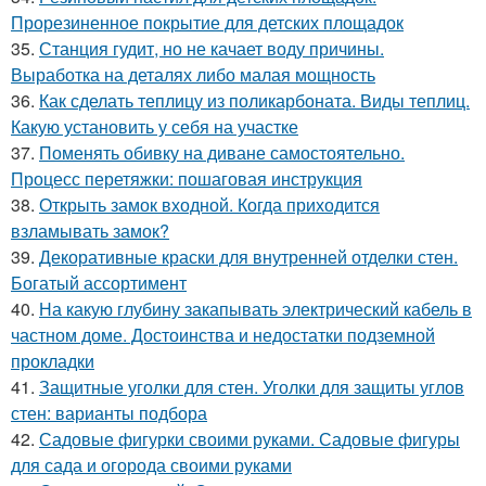
Прорезиненное покрытие для детских площадок
35.
Станция гудит, но не качает воду причины.
Выработка на деталях либо малая мощность
36.
Как сделать теплицу из поликарбоната. Виды теплиц.
Какую установить у себя на участке
37.
Поменять обивку на диване самостоятельно.
Процесс перетяжки: пошаговая инструкция
38.
Открыть замок входной. Когда приходится
взламывать замок?
39.
Декоративные краски для внутренней отделки стен.
Богатый ассортимент
40.
На какую глубину закапывать электрический кабель в
частном доме. Достоинства и недостатки подземной
прокладки
41.
Защитные уголки для стен. Уголки для защиты углов
стен: варианты подбора
42.
Садовые фигурки своими руками. Садовые фигуры
для сада и огорода своими руками