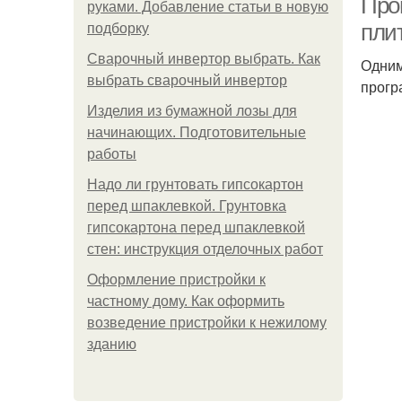
Про
руками. Добавление статьи в новую
пли
подборку
Сварочный инвертор выбрать. Как
Одним
выбрать сварочный инвертор
прогр
Изделия из бумажной лозы для
начинающих. Подготовительные
работы
Надо ли грунтовать гипсокартон
перед шпаклевкой. Грунтовка
гипсокартона перед шпаклевкой
стен: инструкция отделочных работ
Оформление пристройки к
частному дому. Как оформить
возведение пристройки к нежилому
зданию