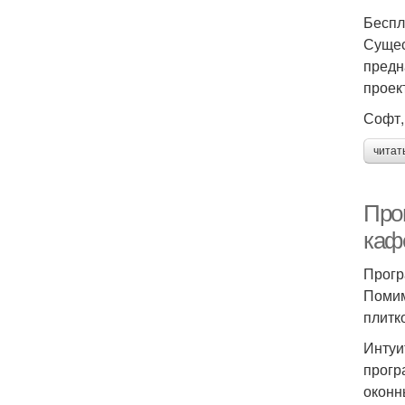
Беспл
Сущес
предн
проек
Софт,
читат
Про
каф
Прогр
Помим
плитк
Интуи
прогр
оконн