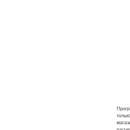
Прогр
тольк
магаз
расче