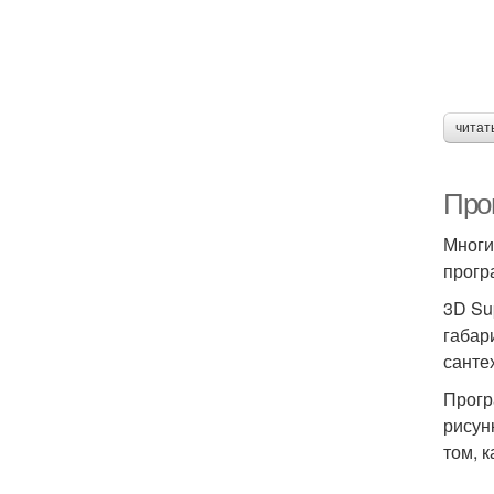
читат
Про
Многи
прогр
3D Su
габар
санте
Прогр
рисун
том, 