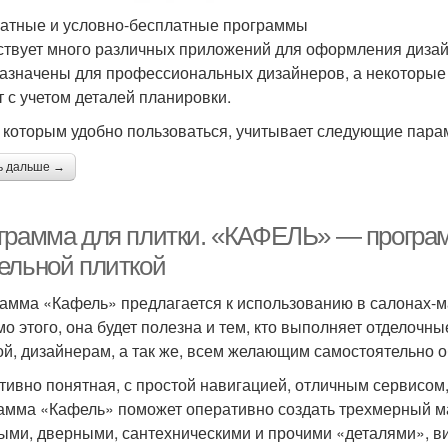
атные и условно-бесплатные программы
твует много различных приложений для оформления дизайн
азначены для профессиональных дизайнеров, а некоторые 
т с учетом деталей планировки.
 которым удобно пользоваться, учитывает следующие пара
ь дальше →
грамма для плитки. «КАФЕЛЬ» — программ
ельной плиткой
амма «Кафель» предлагается к использованию в салонах-м
о этого, она будет полезна и тем, кто выполняет отделочн
ой, дизайнерам, а так же, всем желающим самостоятельно о
тивно понятная, с простой навигацией, отличным сервисом
амма «Кафель» поможет оперативно создать трехмерный ма
ыми, дверными, сантехническими и прочими «деталями», в