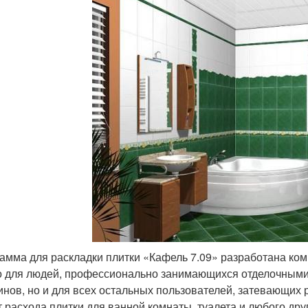
амма для раскладки плитки «Кафель 7.09» разработана ком
о для людей, профессионально занимающихся отделочными
инов, но и для всех остальных пользователей, затевающих
т расхода плитки для ванной комнаты, туалета и любого др