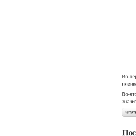
Во-пе
пленк
Во-вт
значи
читат
Пос