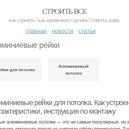
СТРОИТЬ ВСЕ
как строить? как правильно сделать? советы, идеи.
главная
новости
статьи
миниевые рейки
Алюминиевый
ейки для потолка
потолок
миниевые рейки для потолка. Как устро
рактеристики, инструкция по монтажу
ые алюминиевые потолки — это не самые популярные, но 
рукции, имеющие довольно широкую сферу применения. Та