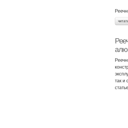
Реечн
читат
Рее
алю
Реечн
конст
экспл
так и
стать