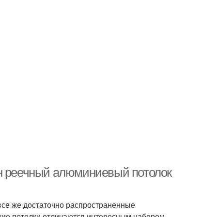
ен реечный алюминиевый потолок
все же достаточно распространенные
кие потолки отличаются интересным набором