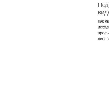
Под
вид
Как л
исход
профи
лицев