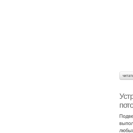
читат
Уст
пот
Подве
выпол
любых