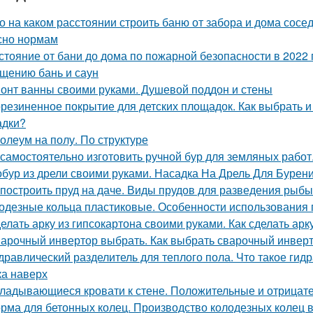
о на каком расстоянии строить баню от забора и дома сосе
сно нормам
стояние от бани до дома по пожарной безопасности в 2022 
щению бань и саун
онт ванны своими руками. Душевой поддон и стены
резиненное покрытие для детских площадок. Как выбрать и
адки?
олеум на полу. По структуре
 самостоятельно изготовить ручной бур для земляных работ
бур из дрели своими руками. Насадка На Дрель Для Бурен
 построить пруд на даче. Виды прудов для разведения рыбы
одезные кольца пластиковые. Особенности использования 
елать арку из гипсокартона своими руками. Как сделать арк
арочный инвертор выбрать. Как выбрать сварочный инвер
дравлический разделитель для теплого пола. Что такое гид
ка наверх
ладывающиеся кровати к стене. Положительные и отрицат
рма для бетонных колец. Производство колодезных колец в