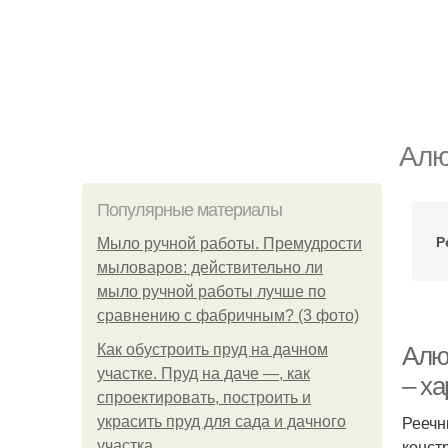
Алю
Популярные материалы
Р
Мыло ручной работы. Премудрости
мыловаров: действительно ли
мыло ручной работы лучше по
сравнению с фабричным? (3 фото)
Как обустроить пруд на дачном
Алю
участке. Пруд на даче —, как
– ха
спроектировать, построить и
Реечн
украсить пруд для сада и дачного
конст
участка