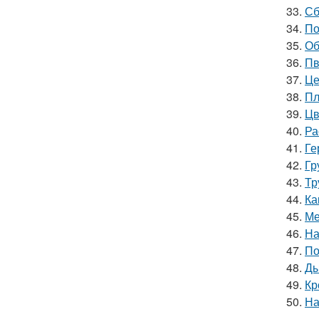
33.
Сб
34.
По
35.
Об
36.
Пв
37.
Це
38.
Пл
39.
Цв
40.
Ра
41.
Ге
42.
Гр
43.
Тр
44.
Ка
45.
Ме
46.
На
47.
По
48.
Ды
49.
Кр
50.
На