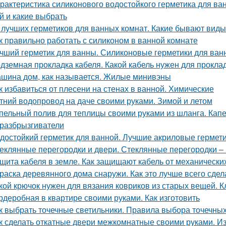
рактеристика силиконового водостойкого герметика для ва
й и какие выбрать
 лучших герметиков для ванных комнат. Какие бывают виды
к правильно работать с силиконом в ванной комнате
чший герметик для ванны. Силиконовые герметики для ван
дземная прокладка кабеля. Какой кабель нужен для проклад
шина дом, как называется. Жилые минивэны
к избавиться от плесени на стенах в ванной. Химические
тний водопровод на даче своими руками. Зимой и летом
пельный полив для теплицы своими руками из шланга. Капе
разбрызгиватели
достойкий герметик для ванной. Лучшие акриловые гермети
еклянные перегородки и двери. Стеклянные перегородки – 
щита кабеля в земле. Как защищают кабель от механическ
раска деревянного дома снаружи. Как это лучше всего сдел
кой крючок нужен для вязания ковриков из старых вещей. 
рдеробная в квартире своими руками. Как изготовить
к выбрать точечные светильники. Правила выбора точечны
к сделать откатные двери межкомнатные своими руками. И