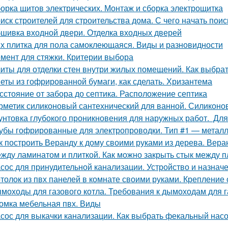
орка щитов электрических. Монтаж и сборка электрощитка
иск строителей для строительства дома. С чего начать поис
шивка входной двери. Отделка входных дверей
х плитка для пола самоклеющаяся. Виды и разновидности
мент для стяжки. Критерии выбора
иты для отделки стен внутри жилых помещений. Как выбра
еты из гофрированной бумаги, как сделать. Хризантема
сстояние от забора до септика. Расположение септика
рметик силиконовый сантехнический для ванной. Силиконо
унтовка глубокого проникновения для наружных работ. Для
убы гофрированные для электропроводки. Тип #1 — метал
к построить Веранду к дому своими руками из дерева. Вера
жду ламинатом и плиткой. Как можно закрыть стык между 
сос для принудительной канализации. Устройство и назнач
толок из пвх панелей в комнате своими руками. Крепление
моходы для газового котла. Требования к дымоходам для г
омка мебельная пвх. Виды
сос для выкачки канализации. Как выбрать фекальный насо