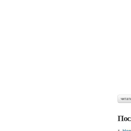
читат
Пос
1.
Нор