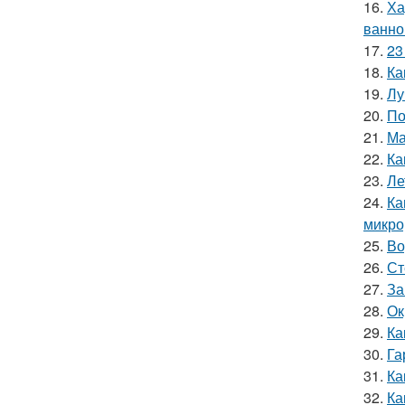
16.
Ха
ванно
17.
23
18.
Ка
19.
Лу
20.
По
21.
Ма
22.
Ка
23.
Ле
24.
Ка
микро
25.
Во
26.
Ст
27.
За
28.
Ок
29.
Ка
30.
Га
31.
Ка
32.
Ка