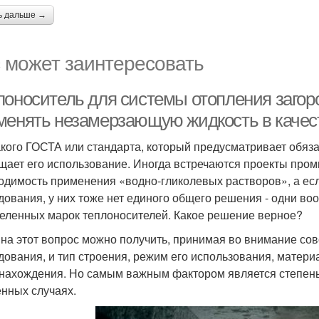
ь дальше →
 может заинтересовать
лоноситель для системы отопления загор
менять незамерзающую жидкость в качес
акого ГОСТА или стандарта, который предусматривает обяз
щает его использование. Иногда встречаются проекты про
одимость применения «водно-гликолевых растворов», а есл
дования, у них тоже нет единого общего решения - одни в
еленных марок теплоносителей. Какое решение верное?
 на этот вопрос можно получить, принимая во внимание сов
дования, и тип строения, режим его использования, материа
нахождения. Но самым важным фактором является степен
енных случаях.