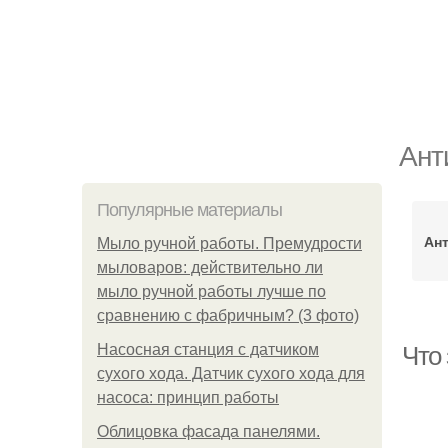
Ант
Популярные материалы
Ан
Мыло ручной работы. Премудрости
мыловаров: действительно ли
мыло ручной работы лучше по
сравнению с фабричным? (3 фото)
Насосная станция с датчиком
Что
сухого хода. Датчик сухого хода для
насоса: принцип работы
Облицовка фасада панелями.