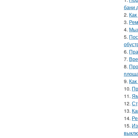
бани 
2.
Как
3.
Рем
4.
Мыл
5.
Пос
обуст
6.
Пра
7.
Вре
8.
Про
площ
9.
Как
10.
Пр
11.
Ям
12.
Ст
13.
Ка
14.
Ре
15.
Из
выкл