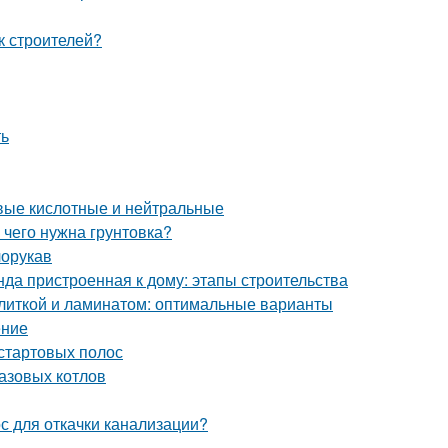
к строителей?
ть
вые кислотные и нейтральные
 чего нужна грунтовка?
лорукав
нда пристроенная к дому: этапы строительства
плиткой и ламинатом: оптимальные варианты
ение
 стартовых полос
азовых котлов
с для откачки канализации?