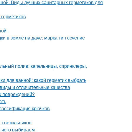
нной. Виды лучших санитарных герметиков для
 герметиков
ной
ки в земле на даче: марка тип сечение
льный полив: капельницы, спринклеры,
ки для ванной: какой герметик выбрать
виды и отличительные качества
их повреждений?
ать
Классификация крючков
х светильников
з чего выбираем