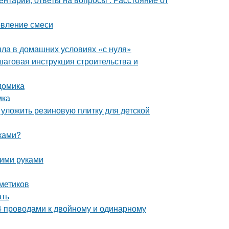
овление смеси
ыла в домашних условиях «с нуля»
шаговая инструкция строительства и
домика
мка
 уложить резиновую плитку для детской
уками?
оими руками
метиков
ать
, 4 проводами к двойному и одинарному