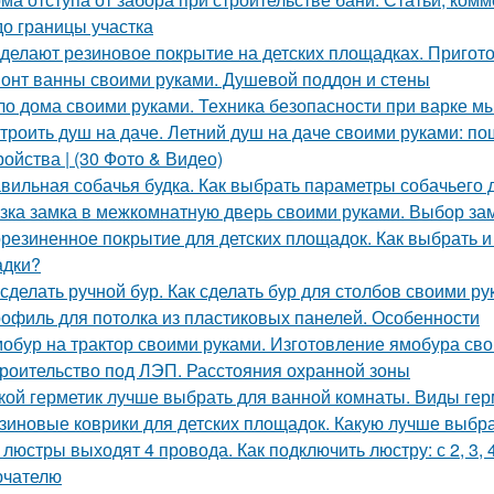
до границы участка
 делают резиновое покрытие на детских площадках. Пригот
онт ванны своими руками. Душевой поддон и стены
о дома своими руками. Техника безопасности при варке м
троить душ на даче. Летний душ на даче своими руками: по
ройства | (30 Фото & Видео)
вильная собачья будка. Как выбрать параметры собачьего 
зка замка в межкомнатную дверь своими руками. Выбор за
резиненное покрытие для детских площадок. Как выбрать и
адки?
 сделать ручной бур. Как сделать бур для столбов своими р
офиль для потолка из пластиковых панелей. Особенности
обур на трактор своими руками. Изготовление ямобура св
роительство под ЛЭП. Расстояния охранной зоны
кой герметик лучше выбрать для ванной комнаты. Виды гер
зиновые коврики для детских площадок. Какую лучше выбр
 люстры выходят 4 провода. Как подключить люстру: с 2, 3
ючателю