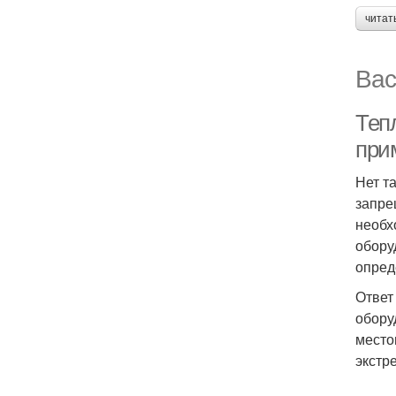
читат
Вас
Теп
при
Нет т
запре
необх
обору
опред
Ответ
обору
место
экстр