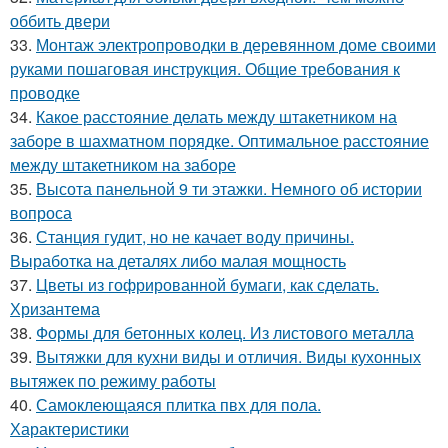
оббить двери
33.
Монтаж электропроводки в деревянном доме своими
руками пошаговая инструкция. Общие требования к
проводке
34.
Какое расстояние делать между штакетником на
заборе в шахматном порядке. Оптимальное расстояние
между штакетником на заборе
35.
Высота панельной 9 ти этажки. Немного об истории
вопроса
36.
Станция гудит, но не качает воду причины.
Выработка на деталях либо малая мощность
37.
Цветы из гофрированной бумаги, как сделать.
Хризантема
38.
Формы для бетонных колец. Из листового металла
39.
Вытяжки для кухни виды и отличия. Виды кухонных
вытяжек по режиму работы
40.
Самоклеющаяся плитка пвх для пола.
Характеристики