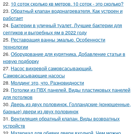
22.
10 соток сколько кв метров. 10 соток - это сколько?
23.
Обратный клапан водонагревателя. Как устроен и
работает
24.
Бактерии в уличный туалет. Лучшие бактерии для
септиков и выгребных ям в 2022 году
25.
Реставрация ванны эмалью. Особенности
технологии
26.
Оборудование для курятника. Добавление статьи в
новую подборку
27.
Насос вихревой самовсасывающий.
Самовсасывающие насосы
28.
Молдинг это, что. Разновидности
29.
Потолки из ПВХ панелей. Виды пластиковых панелей
для потолков
30.
Дверь из двух половинок. Голландские (конюшенные,
барные) двери из двух половинок
31.
Вентиляция обратный клапан. Виды возвратных
устройств
32.
Материал для обивки двери входной. Чем можно