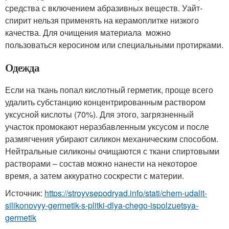
средства с включением абразивных веществ. Уайт-
спирит нельзя применять на керамоплитке низкого
качества. Для очищения материала можно
пользоваться керосином или специальными протирками.
Одежда
Если на ткань попал кислотный герметик, проще всего
удалить субстанцию концентрированным раствором
уксусной кислоты (70%). Для этого, загрязненный
участок промокают неразбавленным уксусом и после
размягчения убирают силикон механическим способом.
Нейтральные силиконы очищаются с ткани спиртовыми
растворами – состав можно нанести на некоторое
время, а затем аккуратно соскрести с материи.
Источник:
https://stroyvsepodryad.info/stati/chem-udalit-
silikonovyy-germetik-s-plitki-dlya-chego-ispolzuetsya-
germetik