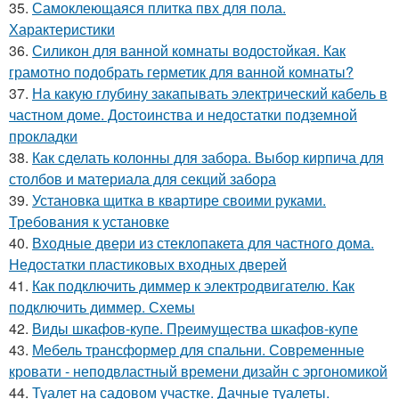
35.
Самоклеющаяся плитка пвх для пола.
Характеристики
36.
Силикон для ванной комнаты водостойкая. Как
грамотно подобрать герметик для ванной комнаты?
37.
На какую глубину закапывать электрический кабель в
частном доме. Достоинства и недостатки подземной
прокладки
38.
Как сделать колонны для забора. Выбор кирпича для
столбов и материала для секций забора
39.
Установка щитка в квартире своими руками.
Требования к установке
40.
Входные двери из стеклопакета для частного дома.
Недостатки пластиковых входных дверей
41.
Как подключить диммер к электродвигателю. Как
подключить диммер. Схемы
42.
Виды шкафов-купе. Преимущества шкафов-купе
43.
Мебель трансформер для спальни. Современные
кровати - неподвластный времени дизайн с эргономикой
44.
Туалет на садовом участке. Дачные туалеты.