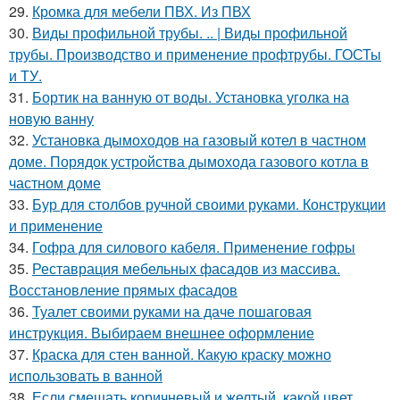
29.
Кромка для мебели ПВХ. Из ПВХ
30.
Виды профильной трубы. .. | Виды профильной
трубы. Производство и применение профтрубы. ГОСТы
и ТУ.
31.
Бортик на ванную от воды. Установка уголка на
новую ванну
32.
Установка дымоходов на газовый котел в частном
доме. Порядок устройства дымохода газового котла в
частном доме
33.
Бур для столбов ручной своими руками. Конструкции
и применение
34.
Гофра для силового кабеля. Применение гофры
35.
Реставрация мебельных фасадов из массива.
Восстановление прямых фасадов
36.
Туалет своими руками на даче пошаговая
инструкция. Выбираем внешнее оформление
37.
Краска для стен ванной. Какую краску можно
использовать в ванной
38.
Если смешать коричневый и желтый, какой цвет