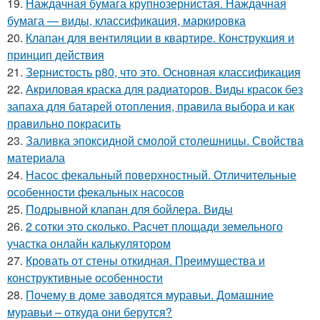
19.
Наждачная бумага крупнозернистая. Наждачная
бумага — виды, классификация, маркировка
20.
Клапан для вентиляции в квартире. Конструкция и
принцип действия
21.
Зернистость р80, что это. Основная классификация
22.
Акриловая краска для радиаторов. Виды красок без
запаха для батарей отопления, правила выбора и как
правильно покрасить
23.
Заливка эпоксидной смолой столешницы. Свойства
материала
24.
Насос фекальный поверхностный. Отличительные
особенности фекальных насосов
25.
Подрывной клапан для бойлера. Виды
26.
2 сотки это сколько. Расчет площади земельного
участка онлайн калькулятором
27.
Кровать от стены откидная. Преимущества и
конструктивные особенности
28.
Почему в доме заводятся муравьи. Домашние
муравьи – откуда они берутся?