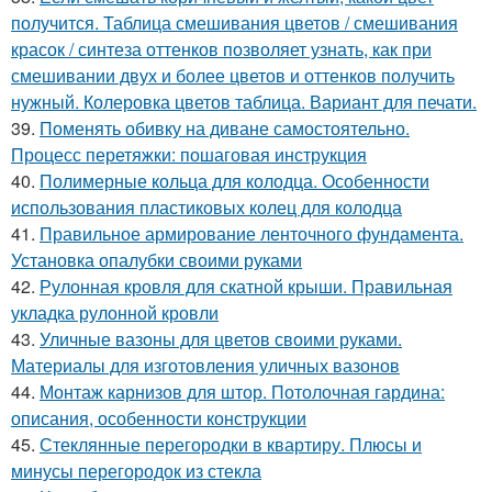
получится. Таблица смешивания цветов / смешивания
красок / синтеза оттенков позволяет узнать, как при
смешивании двух и более цветов и оттенков получить
нужный. Колеровка цветов таблица. Вариант для печати.
39.
Поменять обивку на диване самостоятельно.
Процесс перетяжки: пошаговая инструкция
40.
Полимерные кольца для колодца. Особенности
использования пластиковых колец для колодца
41.
Правильное армирование ленточного фундамента.
Установка опалубки своими руками
42.
Рулонная кровля для скатной крыши. Правильная
укладка рулонной кровли
43.
Уличные вазоны для цветов своими руками.
Материалы для изготовления уличных вазонов
44.
Монтаж карнизов для штор. Потолочная гардина:
описания, особенности конструкции
45.
Стеклянные перегородки в квартиру. Плюсы и
минусы перегородок из стекла