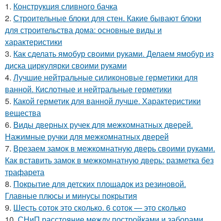
1.
Конструкция сливного бачка
2.
Строительные блоки для стен. Какие бывают блоки
для строительства дома: основные виды и
характеристики
3.
Как сделать ямобур своими руками. Делаем ямобур из
диска циркулярки своими руками
4.
Лучшие нейтральные силиконовые герметики для
ванной. Кислотные и нейтральные герметики
5.
Какой герметик для ванной лучше. Характеристики
вещества
6.
Виды дверных ручек для межкомнатных дверей.
Нажимные ручки для межкомнатных дверей
7.
Врезаем замок в межкомнатную дверь своими руками.
Как вставить замок в межкомнатную дверь: разметка без
трафарета
8.
Покрытие для детских площадок из резиновой.
Главные плюсы и минусы покрытия
9.
Шесть соток это сколько. 6 соток — это сколько
10.
СНиП расстояние между постройками и заборами.