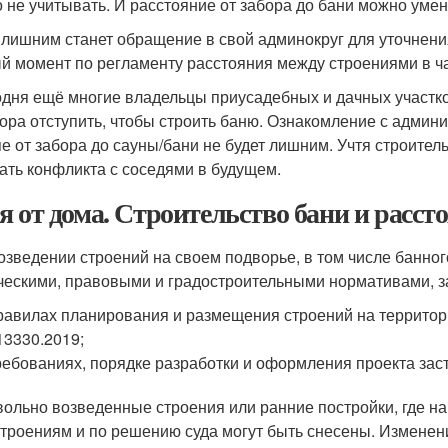
 не учитывать. И расстояние от забора до бани можно уме
 лишним станет обращение в свой админокруг для уточнени
й момент по регламенту расстояния между строениями в ча
одня ещё многие владельцы приусадебных и дачных участко
бора отступить, чтобы строить баню. Ознакомление с адми
пе от забора до сауны/бани не будет лишним. Учтя строите
ать конфликта с соседями в будущем.
я от дома. Строительство бани и расст
озведении строений на своем подворье, в том числе банног
ческими, правовыми и градостроительными нормативами, 
равилах планирования и размещения строений на террито
13330.2019;
ребованиях, порядке разработки и оформления проекта заст
ольно возведенные строения или ранние постройки, где на
троениям и по решению суда могут быть снесены. Изменени