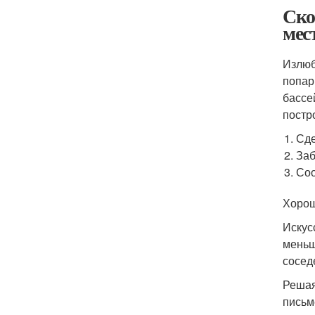
Ско
мес
Излюб
попар
бассе
постр
Сде
Заб
Соо
Хорош
Искус
меньш
сосед
Решая
письм