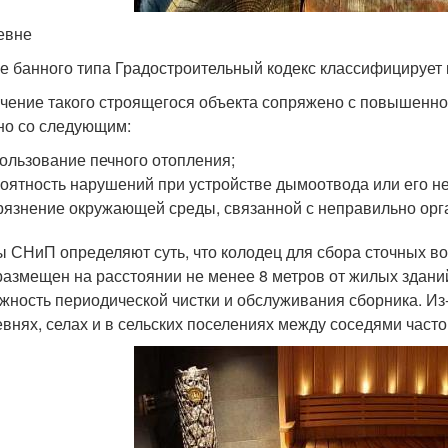
евне
е банного типа Градостроительный кодекс классифицирует
чение такого строящегося объекта сопряжено с повышенно
но со следующим:
ользование печного отопления;
оятность нарушений при устройстве дымоотвода или его 
рязнение окружающей среды, связанной с неправильно орг
 СНиП определяют суть, что колодец для сбора сточных в
размещен на расстоянии не менее 8 метров от жилых здани
жность периодической чистки и обслуживания сборника. Из
евнях, селах и в сельских поселениях между соседями част