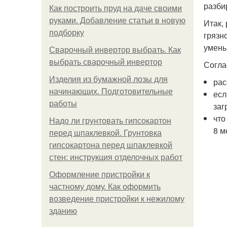
разби
Как построить пруд на даче своими
руками. Добавление статьи в новую
Итак,
подборку
грязн
умень
Сварочный инвертор выбрать. Как
выбрать сварочный инвертор
Согла
Изделия из бумажной лозы для
рас
начинающих. Подготовительные
есл
работы
заг
что
Надо ли грунтовать гипсокартон
8 м
перед шпаклевкой. Грунтовка
гипсокартона перед шпаклевкой
стен: инструкция отделочных работ
Оформление пристройки к
частному дому. Как оформить
возведение пристройки к нежилому
зданию