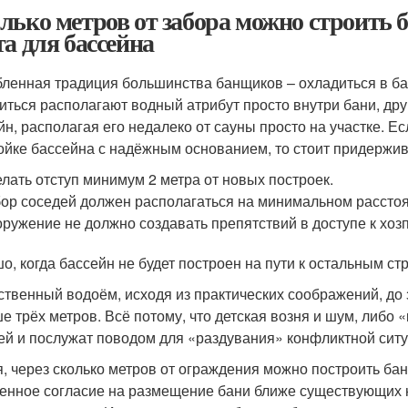
лько метров от забора можно строить 
та для бассейна
ленная традиция большинства банщиков – охладиться в ба
иться располагают водный атрибут просто внутри бани, др
йн, располагая его недалеко от сауны просто на участке. 
ойке бассейна с надёжным основанием, то стоит придержив
лать отступ минимум 2 метра от новых построек.
ор соседей должен располагаться на минимальном расстоян
ружение не должно создавать препятствий в доступе к хозп
о, когда бассейн не будет построен на пути к остальным ст
ственный водоём, исходя из практических соображений, до
е трёх метров. Всё потому, что детская возня и шум, либо
ей и послужат поводом для «раздувания» конфликтной ситу
, через сколько метров от ограждения можно построить ба
енное согласие на размещение бани ближе существующих н