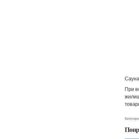
Саун
При в
жилищ
товар
Категори
Понр