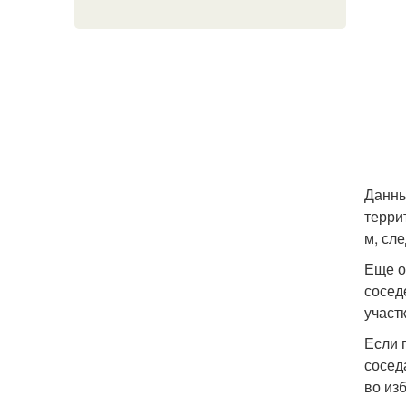
Данны
терри
м, сл
Еще о
сосед
участ
Если 
сосед
во из