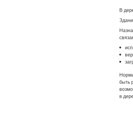
В дер
Здани
Назна
связа
исп
вер
заг
Нормы
быть 
возмо
в дер