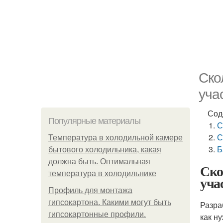
Ско
уча
Сод
Популярные материалы
С
С
Температура в холодильной камере
Б
бытового холодильника, какая
должна быть. Оптимальная
Ско
температура в холодильнике
уча
Профиль для монтажа
гипсокартона. Какими могут быть
Разра
гипсокартонные профили.
как н