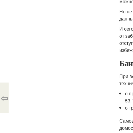
можно
Но не
данны
И сег
от за
отсту
избеж
Бан
При в
техни
о п
⇦
53.
о т
Самов
домос